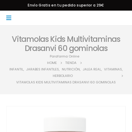
Envío Gratis en tu pedido superior a 29€
Vitamolas Kids Multivitaminas
Drasanvi 60 gominolas
Parafarma Online
HOME
TIENDA
INFANTIL
,
JARABES INFANTILES
,
NUTRICIÓN
,
JALEA REAL
,
VITAMINAS
,
HERBOLARIO
VITAMOLAS KIDS MULTIVITAMINAS DRASANVI 60 GOMINOLAS