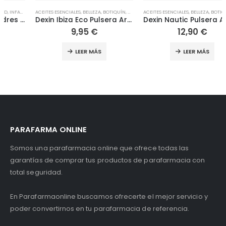
ACEITES ESENCIALES
,
BELLEZA
,
BOTIQUÍN
,
CORPORAL
ACEITES ESENCIALES
,
CORPORAL
,
COSMÉTICA NATURAL
,
BELLEZA
,
BOTIQUÍN
,
COSMÉTI
,
CORPO
Dexin Ibiza Eco Pulsera Aromática Antimosquitos, 2 uds
Dexin Nautic Pulsera Aromática con Citronela 3 Unidades
9,95
€
12,90
€
LEER MÁS
LEER MÁS
PARAFARMA ONLINE
Somos una parafarmacia online que ofrece todas las
garantías de comprar tus productos de parafarmacia con
total seguridad.
En Parafarmaonline buscamos ofrecerte el mejor servicio y
poder convertirnos en tu parafarmacia de referencia.