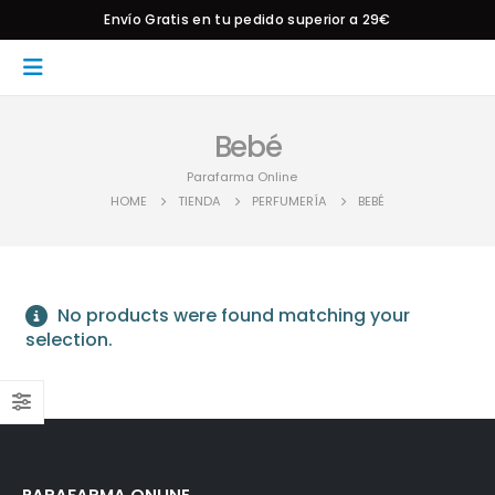
Envío Gratis en tu pedido superior a 29€
Bebé
Parafarma Online
HOME
TIENDA
PERFUMERÍA
BEBÉ
No products were found matching your
selection.
PARAFARMA ONLINE