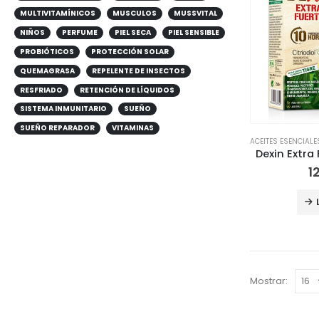
MULTIVITAMÍNICOS
MUSCULOS
MUSSVITAL
NIÑOS
PERFUME
PIEL SECA
PIEL SENSIBLE
PROBIÓTICOS
PROTECCIÓN SOLAR
QUEMAGRASA
REPELENTE DE INSECTOS
RESFRIADO
RETENCIÓN DE LÍQUIDOS
SISTEMA INMUNITARIO
SUEÑO
SUEÑO REPARADOR
VITAMINAS
ACEITES ESENCIALE
1
Mostrar: