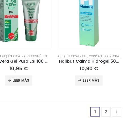
MÉTICA NATURAL
BOTIQUÍN
HERBOLARIO
,
CICATRICES
,
HIGIENE
,
COSMÉTICA Y BELLEZA
,
,
HIGIENE Y SALUD
COSMÉTICA NATURAL
,
INFANTIL
,
BOTIQUÍN
HERBOLARIO
,
COSMÉTICA Y BELLEZA
,
CICATRICES
,
HIGIENE
,
,
HIGIENE Y SALUD
CORPORAL
,
HERBOLARIO
,
CORPORAL
,
,
INFANTIL
HIGIENE 
,
COS
Aloe Vera Gel Puro ESI 100 ml
Halibut Calma Hidrogel 50ml
10,95
€
10,90
€
LEER MÁS
LEER MÁS
1
2