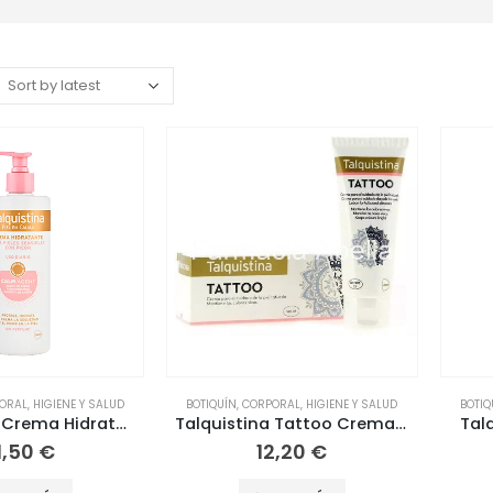
ORAL
,
HIGIENE Y SALUD
BOTIQUÍN
,
CORPORAL
,
HIGIENE Y SALUD
BOTIQ
Talquistina Crema Hidratante Piel con Picor 400ml
Talquistina Tattoo Crema SPF25 70g
Tal
1,50
€
12,20
€