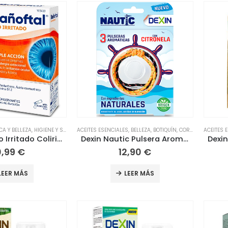
A Y BELLEZA
,
HIGIENE Y SALUD
,
ACEITES ESENCIALES
OCULAR
,
OJOS
,
BELLEZA
,
BOTIQUÍN
,
CORPORAL
ACEITES 
,
CORPO
Bañoftal Ojo Irritado Colirio 10 ml
Dexin Nautic Pulsera Aromática con Citronela 3 Unidades
0,99
€
12,90
€
LEER MÁS
LEER MÁS