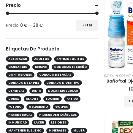
Precio
Precio:
0 €
—
30 €
Filter
Etiquetas De Producto
ADELGAZAR
ADULTOS
ANTIMOSQUITOS
CANSANCIO
CERAVE
CONCILIAR EL SUEÑO
CONTUSIONES
CUIDADO DE ENCÍAS
BOTIQUÍN
,
COSMÉTIC
CUIDADO DE LA PIEL
CUIDADO DIGESTIVO
1
DEFENSAS
DIETA
DOLOR MUSCULAR
DUREX
ELADIET
EUCERIN
FATIGA
FUTURO
GELDEBAÑO
GOLPES
HIGIENE BUCAL
HIGIENE DENTAL/BUCAL
INMUNIDAD
LACER
LESIONES
MANTENER EL SUEÑO
MINERALES
MUJER