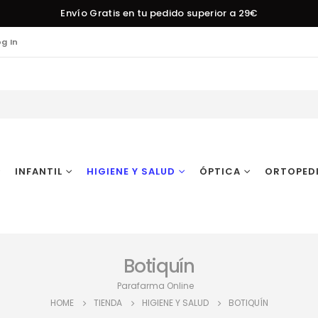
Envío Gratis en tu pedido superior a 29€
og In
INFANTIL
HIGIENE Y SALUD
ÓPTICA
ORTOPED
Botiquín
Parafarma Online
HOME
TIENDA
HIGIENE Y SALUD
BOTIQUÍN