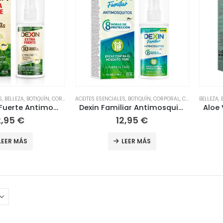
S
,
BELLEZA
,
BOTIQUÍN
,
CORPORAL
ACEITES ESENCIALES
,
CORPORAL
,
COSMÉTICA NATURAL
,
BOTIQUÍN
,
CORPORAL
,
COSMÉTICA Y BELLEZA
,
CORPORAL
BELLEZA
,
COS
,
,
Dexin Extra Fuerte Antimosquitos Spray 75ml
Dexin Familiar Antimosquitos Spray 100ml
2,95
€
12,95
€
LEER MÁS
LEER MÁS