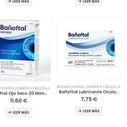
LEER MÁS
LEER MÁS
BOTIQUÍN
,
COLIRIOS
,
COSMÉTICA Y BELLEZA
,
HIGIENE Y SALUD
,
COLIRIOS
,
COSMÉTICA Y BELLEZA
,
HIGIENE
,
HIGIENE Y SALUD
,
INFANTIL
,
OCULAR
,
OJOS
,
ÓPTI
Bañoftal Lubricante Ocular 20 Monodosis
Bañoftal Ojo Seco 20 Monodosis
7,75
€
11,60
€
LEER MÁS
LEER MÁS