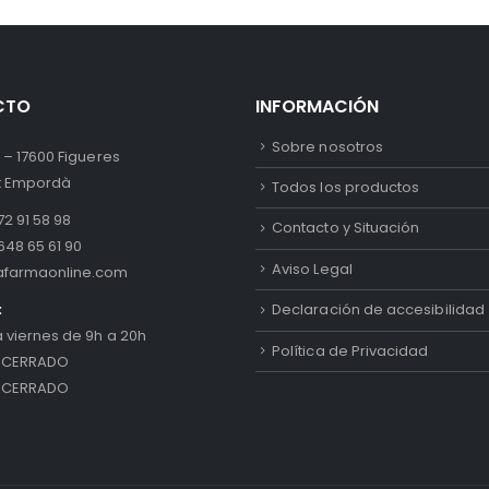
CTO
INFORMACIÓN
Sobre nosotros
 – 17600 Figueres
lt Empordà
Todos los productos
2 91 58 98
Contacto y Situación
648 65 61 90
Aviso Legal
afarmaonline.com
:
Declaración de accesibilidad
a viernes de 9h a 20h
Política de Privacidad
 CERRADO
 CERRADO