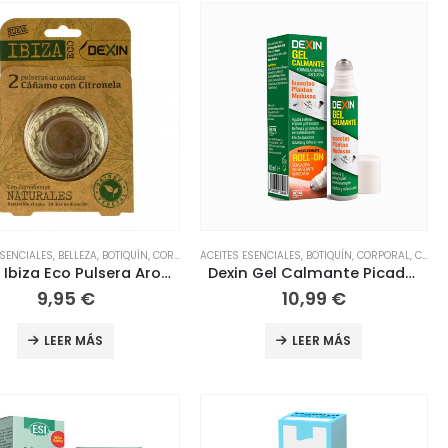
ESENCIALES
RAL
,
COSMÉTICA NATURAL
,
BELLEZA
,
BOTIQUÍN
,
COSMÉTICA Y BELLEZA
,
CORPORAL
ACEITES ESENCIALES
,
CORPORAL
,
HERBOLARIO
,
COSMÉTICA NATURAL
,
BOTIQUÍN
,
HIGIENE
,
,
HIGIENE Y SALUD
CORPORAL
,
COSMÉTICA Y
,
CORPORAL
,
Dexin Ibiza Eco Pulsera Aromática Antimosquitos, 2 uds
Dexin Gel Calmante Picaduras Roll-On 10ml
9,95
€
10,99
€
LEER MÁS
LEER MÁS