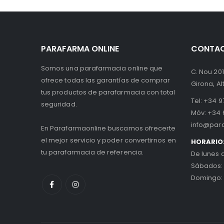
PARAFARMA ONLINE
CONTA
Somos una parafarmacia online que
C. Nou 201
ofrece todas las garantías de comprar
Girona, A
tus productos de parafarmacia con total
Tel:
+34 97
seguridad.
Móv:
+34 
info@par
En Parafarmaonline buscamos ofrecerte
el mejor servicio y poder convertirnos en
HORARIO
tu parafarmacia de referencia.
De lunes 
Sábados:
Domingo: