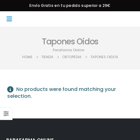
Envío Gratis en tu pedido superior a 29€
Tapones Oidos
Parafarma Online
HOME
TIENDA
ORTOPEDIA
TAPONES OIDOS
No products were found matching your
selection.
PARAFARMA ONLINE