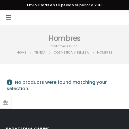
Envío Gratis en tu pedido superior a 29€
Hombres
Parafarma Online
HOME
TIENDA
COSMÉTICA Y BELLEZA
HOMBRES
No products were found matching your
selection.
PARAFARMA ONLINE