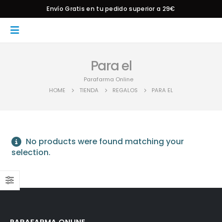
Envío Gratis en tu pedido superior a 29€
Para el
Parafarma Online
HOME
TIENDA
REGALOS
PARA EL
No products were found matching your
selection.
PARAFARMA ONLINE