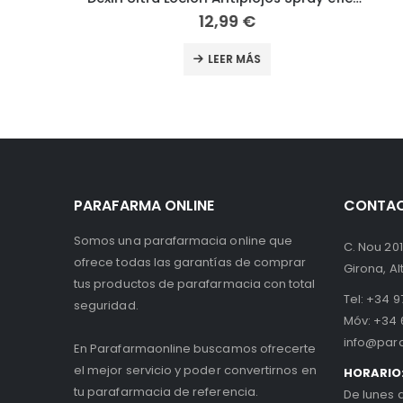
12,99
€
LEER MÁS
PARAFARMA ONLINE
CONTA
Somos una parafarmacia online que
C. Nou 201
ofrece todas las garantías de comprar
Girona, A
tus productos de parafarmacia con total
Tel:
+34 97
seguridad.
Móv:
+34 
info@par
En Parafarmaonline buscamos ofrecerte
el mejor servicio y poder convertirnos en
HORARIO
tu parafarmacia de referencia.
De lunes 