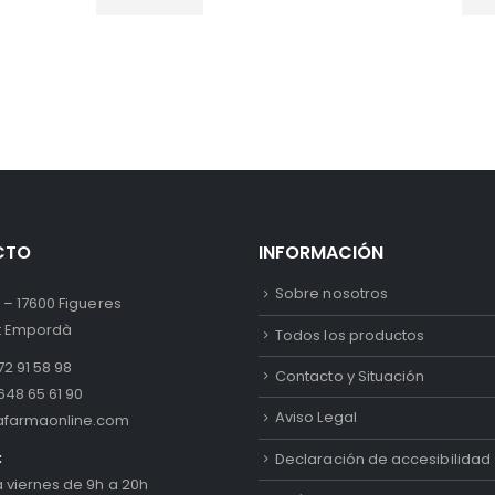
CTO
INFORMACIÓN
Sobre nosotros
 – 17600 Figueres
lt Empordà
Todos los productos
2 91 58 98
Contacto y Situación
648 65 61 90
Aviso Legal
afarmaonline.com
:
Declaración de accesibilidad
a viernes de 9h a 20h