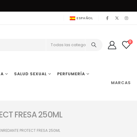
ESPAÑOL
0
Todas las categorías
IA
SALUD SEXUAL
PERFUMERÍA
MARCAS
ECT FRESA 250ML
ENREDANTE PROTECT FRESA 250ML