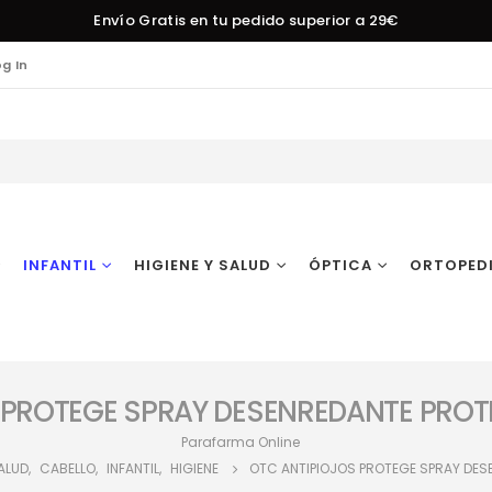
Envío Gratis en tu pedido superior a 29€
og In
INFANTIL
HIGIENE Y SALUD
ÓPTICA
ORTOPED
 PROTEGE SPRAY DESENREDANTE PROT
Parafarma Online
SALUD
,
CABELLO
,
INFANTIL
,
HIGIENE
OTC ANTIPIOJOS PROTEGE SPRAY DES