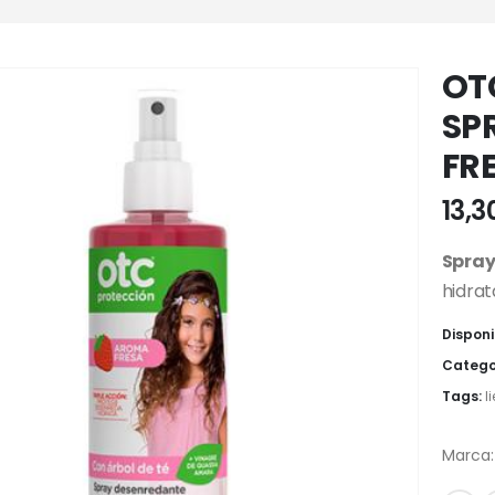
OT
SP
FR
13,3
Spray
hidrat
Disponi
Catego
Tags:
l
Marca: