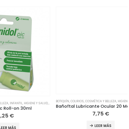
BOTIQUÍN
,
COLIRIOS
,
COSMÉTICA Y BELLEZA
,
HIGIENE Y SALUD
,
OCUL
L
,
HIGIENE Y SALUD
,
BOTIQUÍN
,
CORPORAL
Bañoftal Lubricante Ocular 20 Monodosis
 30ml
7,75
€
LEER MÁS