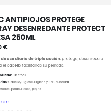
C ANTIPIOJOS PROTEGE
RAY DESENREDANTE PROTECT
ESA 250ML
0
€
 de uso diario de triple acción
: protege, desenreda e
a el cabello facilitando su peinado.
bilidad:
1 in stock
rías:
Cabello
,
Higiene
,
Higiene y Salud
,
Infantil
iendres
,
pediculicida
,
piojos
OTC