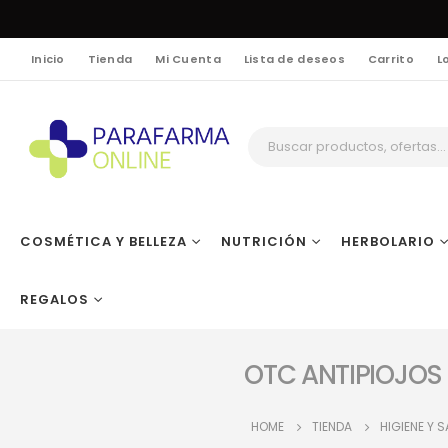
Inicio
Tienda
Mi Cuenta
Lista de deseos
Carrito
L
COSMÉTICA Y BELLEZA
NUTRICIÓN
HERBOLARIO
REGALOS
OTC ANTIPIOJOS
HOME
TIENDA
HIGIENE Y 