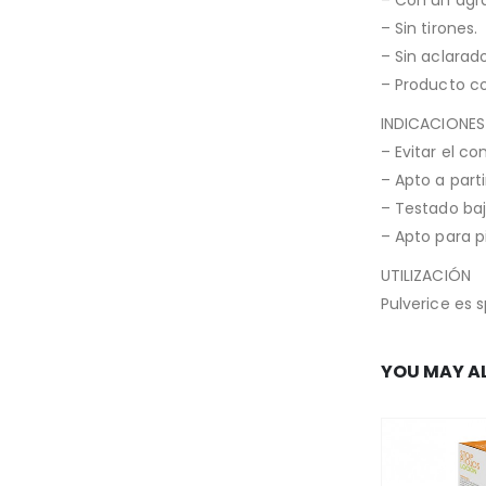
– Con un agr
– Sin tirones.
– Sin aclarado
– Producto co
INDICACIONES
– Evitar el co
– Apto a part
– Testado baj
– Apto para p
UTILIZACIÓN
Pulverice es 
YOU MAY AL