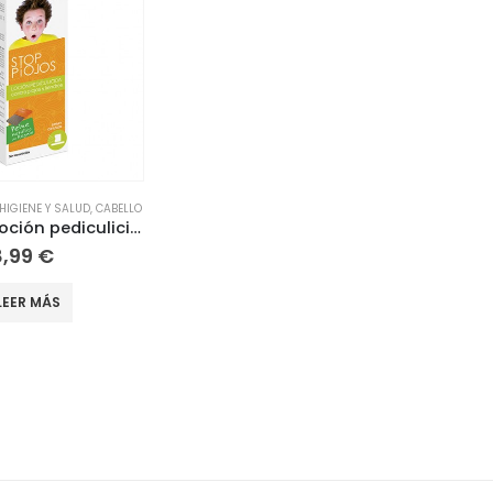
HIGIENE Y SALUD
,
CABELLO
Stop Piojos Loción pediculicida + Peine 100ml
8,99
€
LEER MÁS