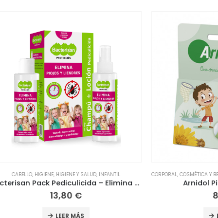
IGIENE
,
HIGIENE Y SALUD
,
INFANTIL
CORPORAL
,
COSMÉTICA Y BELLEZA
,
INFANTI
Bacterisan Pack Pediculicida – Elimina piojos y liendres
Arnidol Pic Roll-on
13,80
€
8,25
€
BELLEZA
,
HERBOLARIO
,
HIGIENE
,
HIGIENE Y SALUD
,
INFANTIL
LEER MÁS
LEER MÁS