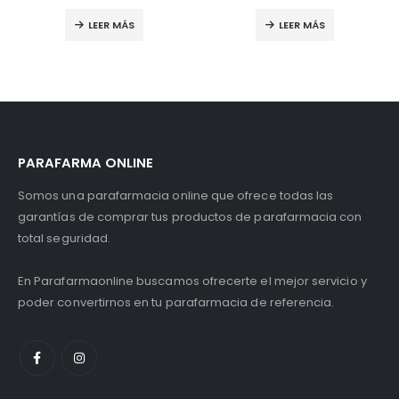
O
,
LESIONES
,
ORTOPEDIA
LEER MÁS
LEER MÁS
PARAFARMA ONLINE
Somos una parafarmacia online que ofrece todas las
garantías de comprar tus productos de parafarmacia con
total seguridad.
En Parafarmaonline buscamos ofrecerte el mejor servicio y
poder convertirnos en tu parafarmacia de referencia.