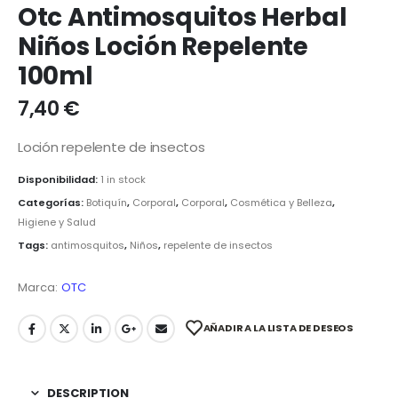
Otc Antimosquitos Herbal
Niños Loción Repelente
100ml
7,40
€
Loción repelente de insectos
Disponibilidad:
1 in stock
Categorías:
Botiquín
,
Corporal
,
Corporal
,
Cosmética y Belleza
,
Higiene y Salud
Tags:
antimosquitos
,
Niños
,
repelente de insectos
Marca:
OTC
AÑADIR A LA LISTA DE DESEOS
DESCRIPTION