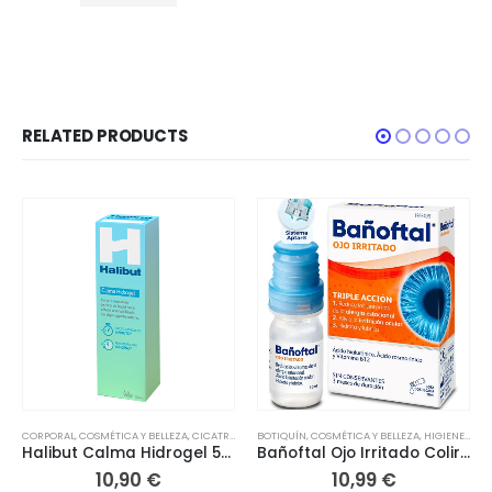
RELATED PRODUCTS
CORPORAL
,
COSMÉTICA Y BELLEZA
,
CICATRICES
,
HIGIENE Y SALUD
BOTIQUÍN
,
COSMÉTICA Y BELLEZA
,
BOTIQUÍN
,
CORPORAL
,
HIGIENE Y SALUD
Halibut Calma Hidrogel 50ml
Bañoftal Ojo Irritado Colirio 10 ml
10,90
€
10,99
€