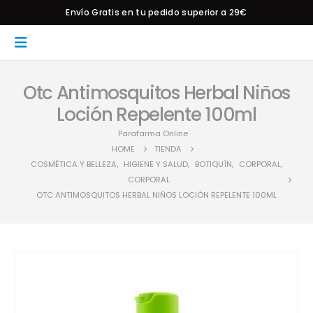
Envío Gratis en tu pedido superior a 29€
Otc Antimosquitos Herbal Niños
Loción Repelente 100ml
Parafarma Online
HOME
TIENDA
COSMÉTICA Y BELLEZA
,
HIGIENE Y SALUD
,
BOTIQUÍN
,
CORPORAL
,
CORPORAL
OTC ANTIMOSQUITOS HERBAL NIÑOS LOCIÓN REPELENTE 100ML