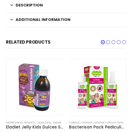
DESCRIPTION
ADDITIONAL INFORMATION
RELATED PRODUCTS
RAL
JARABES INFANTILES
,
COSMÉTICA Y BELLEZA
CABELLO
,
NUTRICIÓN
,
HIGIENE
,
HERBOLARIO
,
HIGIENE Y SALUD
,
VITAMINAS
,
HIGIENE
,
,
INFANTIL
HIGIENE Y SALUD
ACEITES ESENCIALES
,
INFANTIL
,
BOTIQUÍN
,
CORPOR
Eladiet Jelly Kids Dulces Sueños 250ml
Bacterisan Pack Pediculicida – Elimina piojos y liendres
Dexin 