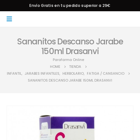
Envío Gratis en tu pedido superior a 29€
Sananitos Descanso Jarabe
150ml Drasanvi
Parafarma Online
HOME
TIENDA
INFANTIL
,
JARABES INFANTILES
,
HERBOLARIO
,
FATIGA / CANSANCIO
SANANITOS DESCANSO JARABE 150ML DRASANVI