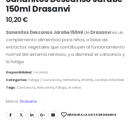
150ml Drasanvi
10,20
€
Sananitos Descanso Jarabe 150ml
de
Drasanvi
es un
complemento alimenticio para niños, a base de
extractos vegetales que contribuyen al funcionamiento
normal del sistema nervioso, y a disminuir el cansancio y
la fatiga.
Disponibilidad:
1 in stock
Categorías:
Fatiga / Cansancio
,
Herbolario
,
Infantil
,
Jarabes Infantiles
Tags:
Cansancio
,
descanso
,
Fatiga
,
m niños
Marca:
Drasanvi
AÑADIR A LA LISTA DE DESEOS