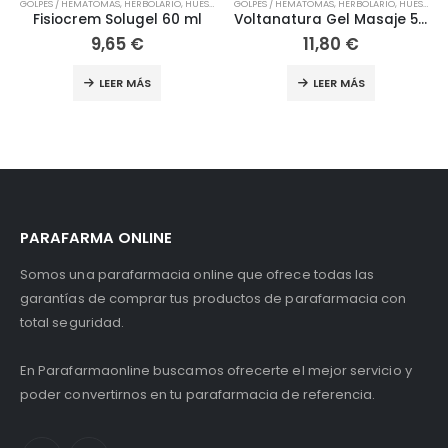
S
ORTOPEDIA
GOLPES / HEMATOMAS
,
LESIONES
,
HERBOLARIO
,
MUSCULARES
,
HUESOS / ARTICULACIONES
,
ORTOPEDIA
LESIONES
,
LESIONES
,
ORTOPEDIA
,
ORTOPEDIA
Voltanatura Gel Masaje 50ml
Faja Lumbar Estabilizadora T L/XL Futuro
11,80
€
49,90
€
LEER MÁS
LEER MÁS
PARAFARMA ONLINE
Somos una parafarmacia online que ofrece todas las
garantías de comprar tus productos de parafarmacia con
total seguridad.
En Parafarmaonline buscamos ofrecerte el mejor servicio y
poder convertirnos en tu parafarmacia de referencia.