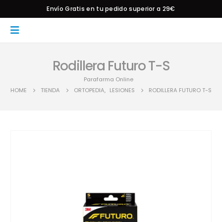
Envío Gratis en tu pedido superior a 29€
Rodillera Futuro T-S
Parafarma Online
HOME
TIENDA
ORTOPEDIA
,
LESIONES
RODILLERA FUTURO T-S