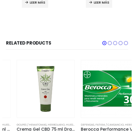
LEER MÁS
LEER MÁS
RELATED PRODUCTS
GOLPES / HEMATOMAS
,
LESIONES
,
HERBOLARIO
,
MUSCULARES
,
HUESOS / ARTICULACIONES
,
ORTOPEDIA
DEFENSAS
,
FATIGA / CANSANCIO
,
MUSCULARES
,
ORTOPEDIA
,
HERBOLARIO
,
Crema Gel CBD 75 ml Drasanvi
Berocca Performance Vitaminas Rendimiento 30 Comprimidos