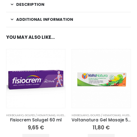
DESCRIPTION
ADDITIONAL INFORMATION
YOU MAY ALSO LIKE…
HERBOLARIO
,
GOLPES / HEMATOMAS
,
HUESOS / ARTICULACIONES
HERBOLARIO
,
GOLPES / HEMATOMAS
,
MUSCULARES
,
ORTOPEDIA
,
HUESOS / ARTICULACIONES
,
LES
Fisiocrem Solugel 60 ml
Voltanatura Gel Masaje 50ml
9,65
€
11,80
€