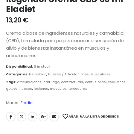
Eladiet
13,20
€
Crema a base de ingredientes naturales y cannabidiol
(CBD), formulada para proporcionar una sensación de
alivio y de bienestar instantánea en músculos y
articulaciones.
Disponibilidad:
6 in stock
Categorías:
Herbolario
,
Huesos / Articulaciones
,
Musculares
Tags:
articulaciones
,
cartílago
,
contracturas
,
contusiones
,
esquinces
,
golpes
,
huesos
,
lesiones
,
musculos
,
torceduras
Marca:
Eladiet
AÑADIR A LA LISTA DE DESEOS