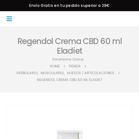
Envío Gratis en tu pedido superior a 29€
Regendol Crema CBD 60 ml
Eladiet
Parafarma Online
HOME
TIENDA
HERBOLARIO
,
MUSCULARES
,
HUESOS / ARTICULACIONES
REGENDOL CREMA CBD 60 ML ELADIET