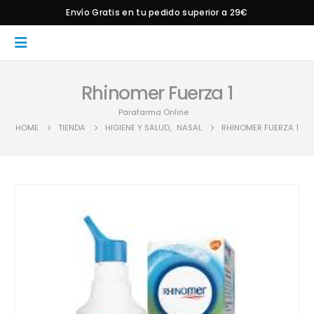
Envío Gratis en tu pedido superior a 29€
Rhinomer Fuerza 1
Parafarma Online
HOME
TIENDA
HIGIENE Y SALUD
,
NASAL
RHINOMER FUERZA 1