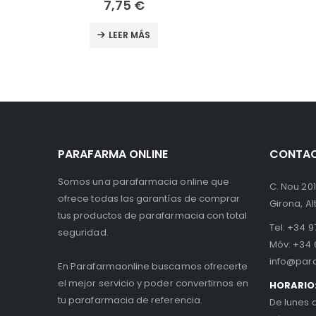
8,95
€
LEER MÁS
PARAFARMA ONLINE
CONTA
Somos una parafarmacia online que
C. Nou 201
ofrece todas las garantías de comprar
Girona, A
tus productos de parafarmacia con total
Tel:
+34 97
seguridad.
Móv:
+34 
info@par
En Parafarmaonline buscamos ofrecerte
el mejor servicio y poder convertirnos en
HORARIO
tu parafarmacia de referencia.
De lunes 