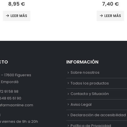
7,40
€
6,20
€
LEER MÁS
LEER MÁS
CTO
INFORMACIÓN
Sobre nosotros
 – 17600 Figueres
lt Empordà
Todos los productos
2 91 58 98
Contacto y Situación
648 65 61 90
Aviso Legal
afarmaonline.com
:
Declaración de accesibilidad
a viernes de 9h a 20h
Política de Privacidad