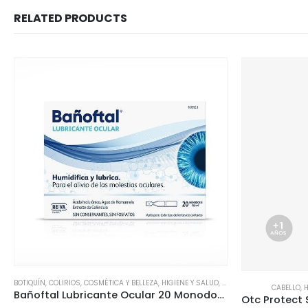
RELATED PRODUCTS
CULAR
,
OJOS
,
ÓPTICA
CABELLO
,
HIGIENE
,
HIGIENE Y SALUD
,
INFANTIL
INFANTIL
,
Otc Protect Spray Desenredante Manzana 250ml
ZZ LOC