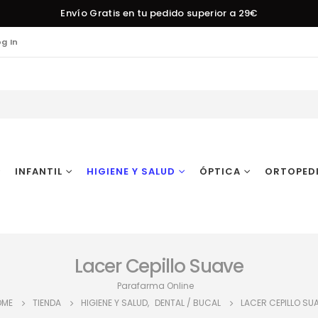
Envío Gratis en tu pedido superior a 29€
og In
INFANTIL
HIGIENE Y SALUD
ÓPTICA
ORTOPED
Lacer Cepillo Suave
Parafarma Online
OME
TIENDA
HIGIENE Y SALUD
,
DENTAL / BUCAL
LACER CEPILLO SU