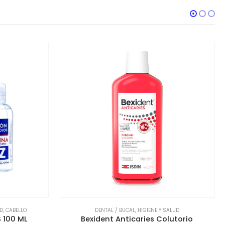
SALUD
BOTIQUÍN
,
COSMÉTICA Y BELLEZA
,
HIGIENE Y SALUD
,
OCULAR
,
OJOS
lutorio
Bañoftal Ojo Irritado Colirio 10 ml