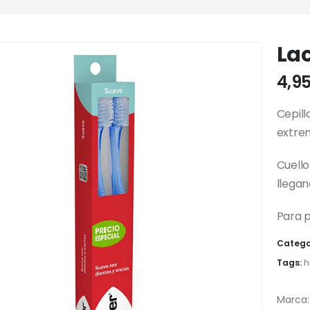
Lac
4,9
Cepill
extrem
Cuello
llegan
Para p
Catego
Tags:
h
Marca: