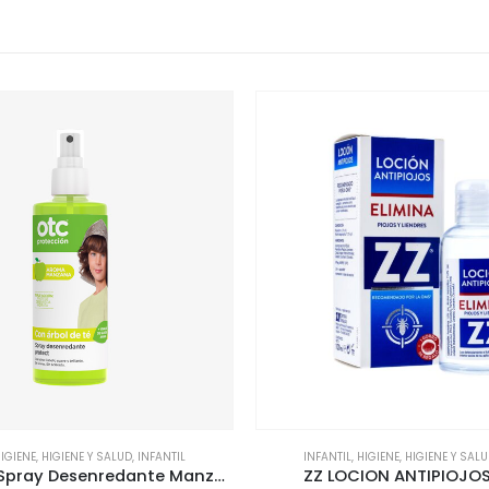
HIGIENE
,
HIGIENE Y SALUD
,
CABELLO
DENTAL / BUCAL
,
HIGIENE Y 
ION ANTIPIOJOS 100 ML
Bexident Anticaries Co