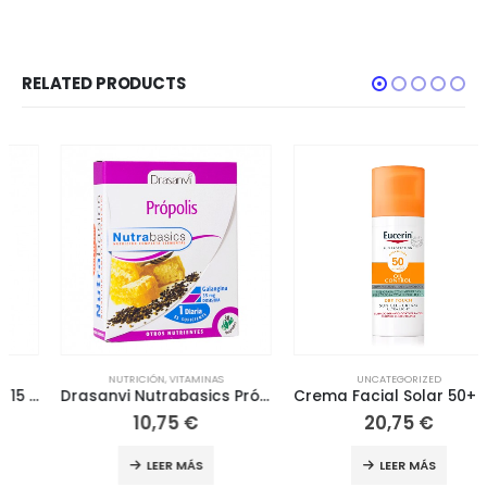
RELATED PRODUCTS
NUTRICIÓN
,
VITAMINAS
UNCATEGORIZED
Drasanvi Nutrabasics Própolis 30 Cápsulas
Crema Facial Solar 50+ Toque Seco Color Oil Control 50ml
10,75
€
20,75
€
LEER MÁS
LEER MÁS