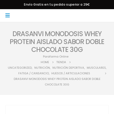
Envío Gratis en tu pedido superior a 29€
DRASANVI MONODOSIS WHEY
PROTEIN AISLADO SABOR DOBLE
CHOCOLATE 30G
Parafarma Online
HOME
TIENDA
UNCATEGORIZED
,
NUTRICIÓN
,
NUTRICIÓN DEPORTIVA
,
MUSCULARES
,
FATIGA / CANSANCIO
,
HUESOS / ARTICULACIONES
DRASANVI MONODOSIS WHEY PROTEIN AISLADO SABOR DOBLE
CHOCOLATE 30G