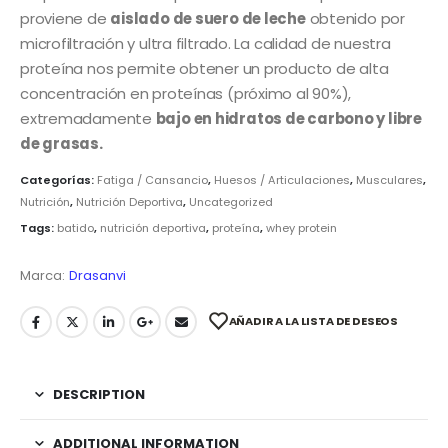
proviene de
aislado de suero de leche
obtenido por
microfiltración y ultra filtrado. La calidad de nuestra
proteína nos permite obtener un producto de alta
concentración en proteínas (próximo al 90%),
extremadamente
bajo en hidratos de carbono y libre
de grasas.
Categorías:
Fatiga / Cansancio
,
Huesos / Articulaciones
,
Musculares
,
Nutrición
,
Nutrición Deportiva
,
Uncategorized
Tags:
batido
,
nutrición deportiva
,
proteína
,
whey protein
Marca:
Drasanvi
AÑADIR A LA LISTA DE DESEOS
DESCRIPTION
ADDITIONAL INFORMATION