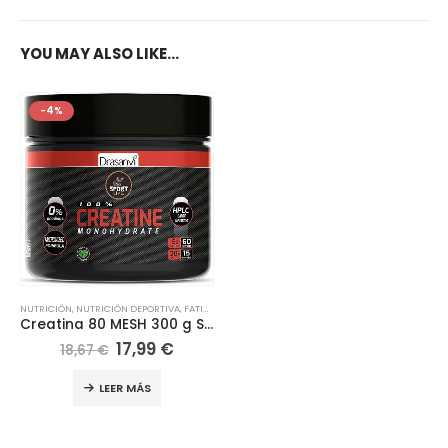
YOU MAY ALSO LIKE…
-4%
NUTRICIÓN
,
NUTRICIÓN DEPORTIVA
,
FATIGA / CANSANCIO
,
HUESOS / ARTICULACIONES
Creatina 80 MESH 300 g Sport Live Drasanvi
17,99
€
18,67
€
LEER MÁS