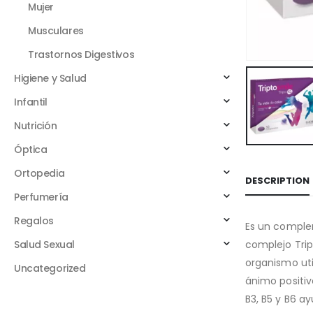
Mujer
Musculares
Trastornos Digestivos
Higiene y Salud
Infantil
Nutrición
Óptica
Ortopedia
DESCRIPTION
Perfumería
Regalos
Es un comple
Salud Sexual
complejo Trip
organismo uti
Uncategorized
ánimo positivo
B3, B5 y B6 ay