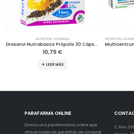
NUTRICIÓN
,
VITAMINAS
,
HERBOLARIO
,
DEFENSAS
,
FATIGA / CANSANCIO
AD
Multicentrum Efervescente Sabor Naranja 20 comprimidos
Aquilea C
15,00
€
LEER MÁS
PARAFARMA ONLINE
CONTA
Somos una parafarmacia online que
C. Nou 201
ofrece todas las garantías de comprar