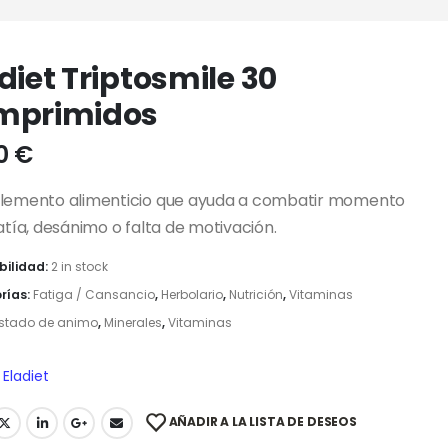
diet Triptosmile 30
mprimidos
50
€
emento alimenticio que ayuda a combatir momento
tía, desánimo o falta de motivación.
bilidad:
2 in stock
rías:
Fatiga / Cansancio
,
Herbolario
,
Nutrición
,
Vitaminas
stado de animo
,
Minerales
,
Vitaminas
Eladiet
AÑADIR A LA LISTA DE DESEOS