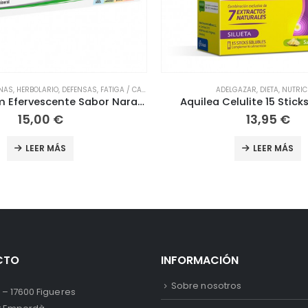
ELGAZAR
,
DIETA
,
NUTRICIÓN
CUIDADO DE LA MAMÁ
,
HERBOLARIO
,
MUJER
elulite 15 Sticks Solubles
13,95
€
7,60
€
LEER MÁS
LEER MÁS
CTO
INFORMACIÓN
Sobre nosotros
 – 17600 Figueres