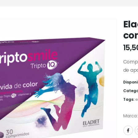
Ela
co
15,
Compl
de apa
Disponi
Catego
Tags:
e
Marca: