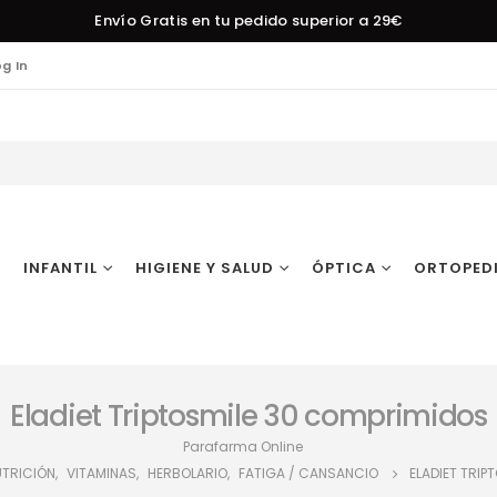
Envío Gratis en tu pedido superior a 29€
og In
INFANTIL
HIGIENE Y SALUD
ÓPTICA
ORTOPED
Eladiet Triptosmile 30 comprimidos
Parafarma Online
TRICIÓN
,
VITAMINAS
,
HERBOLARIO
,
FATIGA / CANSANCIO
ELADIET TRIP