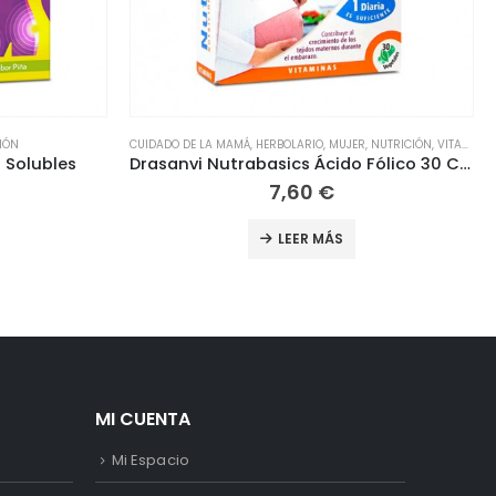
,
NUTRICIÓN
,
VITAMINAS
ADELGAZAR
,
APARATO URINARIO
,
DIETA
,
HERBOLARIO
,
NUTRICIÓN
Drasanvi Nutrabasics Ácido Fólico 30 Cápsulas
Té Verde Fitotablets Eladiet 60 comprimidos
7,30
€
LEER MÁS
MI CUENTA
Mi Espacio