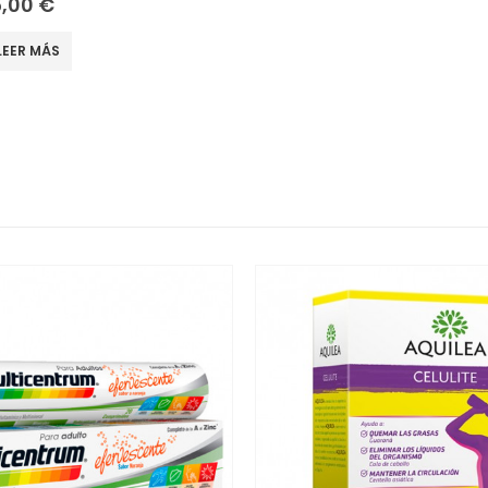
5,00
€
LEER MÁS