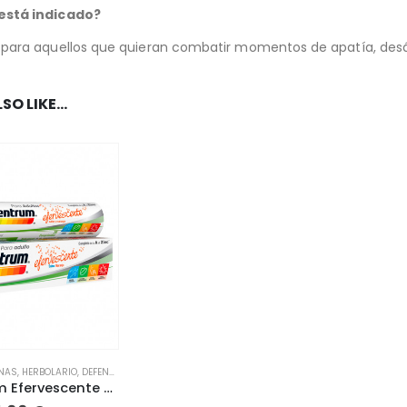
está indicado?
 para aquellos que quieran combatir momentos de apatía, desá
SO LIKE…
INAS
,
HERBOLARIO
,
DEFENSAS
,
FATIGA / CANSANCIO
Multicentrum Efervescente Sabor Naranja 20 comprimidos