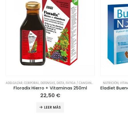
,
HERBOLARIO
NUTRICIÓN
,
HIGIENE Y SALUD
,
VITAMINAS
,
HERBOLARIO
,
NUTRICIÓN
,
FATIGA / CANSANCIO
DEFENSAS
,
FATIGA
Eladiet Buenas Noches 30 Comprimidos Bicapa
10,95
€
LEER MÁS