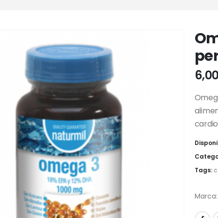
Om
pe
6,0
Omega
alimen
cardio
Disponi
Catego
Tags:
c
Marca: