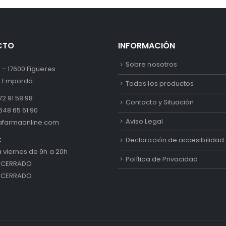
CTO
INFORMACIÓN
Sobre nosotros
 – 17600 Figueres
lt Empordà
Todos los productos
2 91 58 98
Contacto y Situación
648 65 61 90
Aviso Legal
afarmaonline.com
:
Declaración de accesibilidad
a viernes de 9h a 20h
Política de Privacidad
 CERRADO
 CERRADO