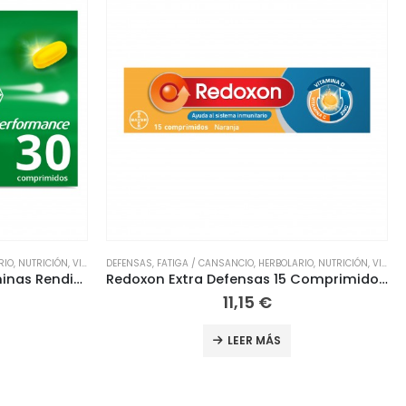
RIO
,
NUTRICIÓN
,
VITAMINAS
HERBOLARIO
,
MUJER
,
NUTRICIÓN
,
VITAMINAS
Redoxon Extra Defensas 15 Comprimidos Efervescentes
Vitawoman Menopausia Eladiet
22,95
€
LEER MÁS