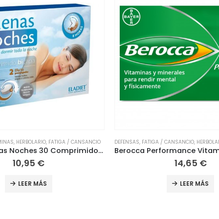
 / CANSANCIO
,
HERBOLARIO
,
NUTRICIÓN
,
VITAMINAS
DEFENSAS
,
FATIGA / CANSANCIO
,
HERBOLA
Berocca Performance Vitaminas Rendimiento 30 Comprimidos
14,65
€
11,15
€
LEER MÁS
LEER MÁS