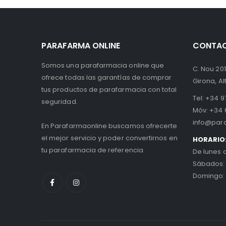
PARAFARMA ONLINE
CONTA
Somos una parafarmacia online que
C. Nou 201
ofrece todas las garantías de comprar
Girona, A
tus productos de parafarmacia con total
Tel:
+34 97
seguridad.
Móv:
+34 
info@par
En Parafarmaonline buscamos ofrecerte
el mejor servicio y poder convertirnos en
HORARIO
tu parafarmacia de referencia.
De lunes 
Sábados:
Domingo: