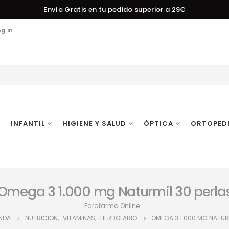
Envío Gratis en tu pedido superior a 29€
og In
INFANTIL
HIGIENE Y SALUD
ÓPTICA
ORTOPED
Omega 3 1.000 mg Naturmil 30 perla
Parafarma Online
ENDA
NUTRICIÓN
,
VITAMINAS
,
HERBOLARIO
OMEGA 3 1.000 MG NATUR