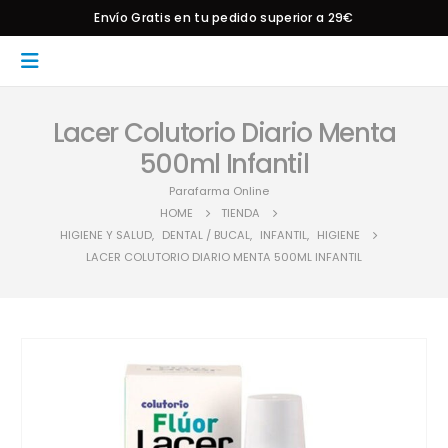
Envío Gratis en tu pedido superior a 29€
Lacer Colutorio Diario Menta
500ml Infantil
Parafarma Online
HOME
TIENDA
HIGIENE Y SALUD
,
DENTAL / BUCAL
,
INFANTIL
,
HIGIENE
LACER COLUTORIO DIARIO MENTA 500ML INFANTIL