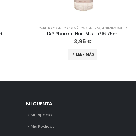
,
HIGIENE Y SALUD
MUJER
,
PERFUMERÍA
º16 75ml
IAP PHARMA Nº29
10,95
€
LEER MÁS
MI CUENTA
Mi Espacio
Mis Pedidos