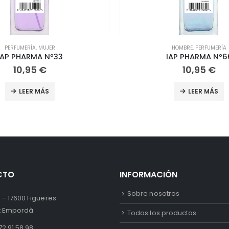
HOMBRE
,
PERFUMERÍA
CABELLO
,
CABELLO
,
COSMÉTICA Y BELLEZA
IAP PHARMA Nº66
IAP Pharma Hair Mist n
10,95
€
3,95
€
LEER MÁS
LEER MÁS
CTO
INFORMACIÓN
Sobre nosotros
 – 17600 Figueres
lt Empordà
Todos los productos
2 91 58 98