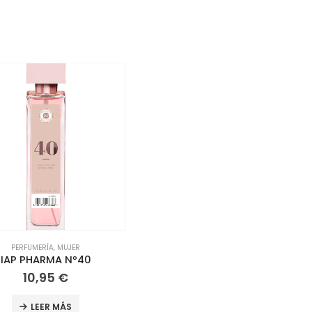
PERFUMERÍA
,
MUJER
IAP PHARMA Nº40
10,95
€
LEER MÁS