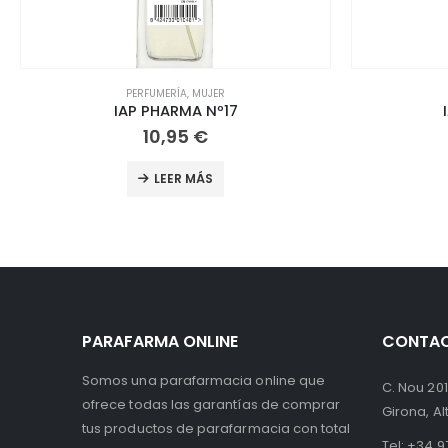
PERFUMERÍA
,
MUJER
IAP PHARMA Nº33
10,95
€
LEER MÁS
PARAFARMA ONLINE
CONTA
Somos una parafarmacia online que
C. Nou 201
ofrece todas las garantías de comprar
Girona, A
tus productos de parafarmacia con total
Tel:
+34 97