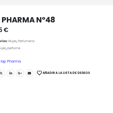
P PHARMA Nº48
95
€
rías:
Mujer
,
Perfumería
ujer
,
perfume
Iap Pharma
AÑADIR A LA LISTA DE DESEOS