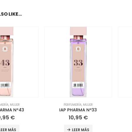
SO LIKE…
MERÍA
,
MUJER
PERFUMERÍA
,
MUJER
HARMA Nº43
IAP PHARMA Nº33
0,95
€
10,95
€
LEER MÁS
LEER MÁS