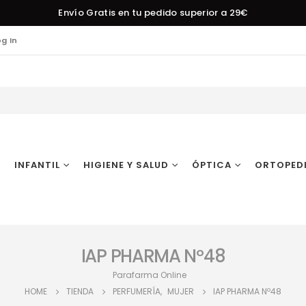
Envío Gratis en tu pedido superior a 29€
og In
INFANTIL
HIGIENE Y SALUD
ÓPTICA
ORTOPED
IAP PHARMA Nº48
Parafarma Online
HOME
TIENDA
PERFUMERÍA
,
MUJER
IAP PHARMA Nº48