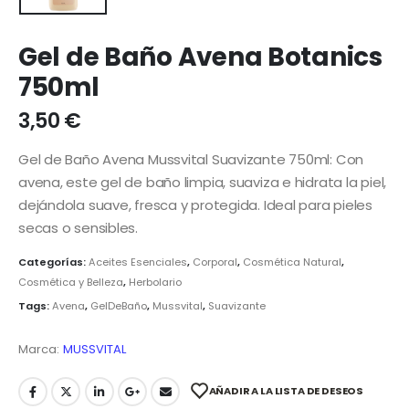
Gel de Baño Avena Botanics
750ml
3,50
€
Gel de Baño Avena Mussvital Suavizante 750ml: Con
avena, este gel de baño limpia, suaviza e hidrata la piel,
dejándola suave, fresca y protegida. Ideal para pieles
secas o sensibles.
Categorías:
Aceites Esenciales
,
Corporal
,
Cosmética Natural
,
Cosmética y Belleza
,
Herbolario
Tags:
Avena
,
GelDeBaño
,
Mussvital
,
Suavizante
Marca:
MUSSVITAL
AÑADIR A LA LISTA DE DESEOS