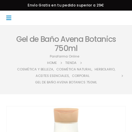
Envío Gratis en tu pedido superior a 29€
Gel de Baño Avena Botanics
750ml
Parafarma Online
HOME
TIENDA
COSMÉTICA Y BELLEZA
,
COSMÉTICA NATURAL
,
HERBOLARIO
,
ACEITES ESENCIALES
,
CORPORAL
GEL DE BAÑO AVENA BOTANICS 750ML