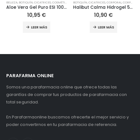
,
HIGIENE Y SALUD
,
OCULAR
,
OJOS
,
ÓPTICA
BELLEZA
,
BOTIQUÍN
,
CICATRICES
,
COSMÉTICA NATURAL
BOTIQUÍN
,
COSMÉTICA Y BELLEZA
,
CICATRICES
,
CORPORAL
,
HERBOLARIO
,
CORPORAL
,
HIG
,
Aloe Vera Gel Puro ESI 100 ml
Halibut Calma Hidrogel 50ml
10,95
€
10,90
€
LEER MÁS
LEER MÁS
PARAFARMA ONLINE
Somos una parafarmacia online que ofrece todas las
garantías de comprar tus productos de parafarmacia con
total seguridad.
En Parafarmaonline buscamos ofrecerte el mejor servicio y
poder convertirnos en tu parafarmacia de referencia.