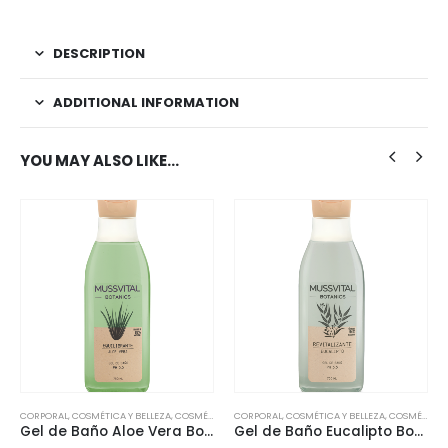
DESCRIPTION
ADDITIONAL INFORMATION
YOU MAY ALSO LIKE…
CORPORAL
,
HERBOLARIO
,
COSMÉTICA Y BELLEZA
,
ACEITES ESENCIALES
,
COSMÉTICA NATURAL
CORPORAL
,
HERBOLARIO
,
COSMÉTICA Y BELLEZA
,
ACEITES ESENCIALES
,
COSMÉTICA NATURAL
Gel de Baño Aloe Vera Botanics 750ml
Gel de Baño Eucalipto Botanics 750ml