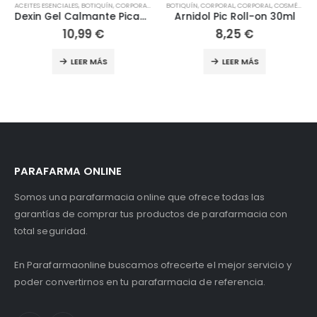
ORPORAL
ACEITES ESENCIALES
,
CORPORAL
,
COSMÉTICA NATURAL
,
BOTIQUÍN
,
CORPORAL
,
COSMÉTICA Y BELLEZA
,
CORPORAL
BOTIQUÍN
,
COSMÉTICA NATURAL
,
CORPORAL
,
HERBOLARIO
,
CORPORAL
,
HIGIENE
,
COSMÉTICA Y BEL
,
COSMÉTICA Y BELLEZA
,
HIGIENE Y
Dexin Gel Calmante Picaduras Roll-On 10ml
Arnidol Pic Roll-on 30ml
10,99
€
8,25
€
LEER MÁS
LEER MÁS
PARAFARMA ONLINE
Somos una parafarmacia online que ofrece todas las
garantías de comprar tus productos de parafarmacia con
total seguridad.
En Parafarmaonline buscamos ofrecerte el mejor servicio y
poder convertirnos en tu parafarmacia de referencia.