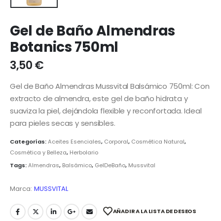
Gel de Baño Almendras
Botanics 750ml
3,50
€
Gel de Baño Almendras Mussvital Balsámico 750ml: Con
extracto de almendra, este gel de baño hidrata y
suaviza la piel, dejándola flexible y reconfortada. Ideal
para pieles secas y sensibles.
Categorías:
Aceites Esenciales
,
Corporal
,
Cosmética Natural
,
Cosmética y Belleza
,
Herbolario
Tags:
Almendras
,
Balsámico
,
GelDeBaño
,
Mussvital
Marca:
MUSSVITAL
AÑADIR A LA LISTA DE DESEOS