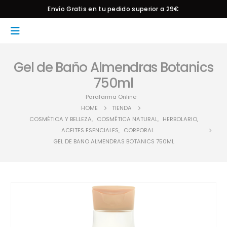
Envío Gratis en tu pedido superior a 29€
Gel de Baño Almendras Botanics
750ml
Parafarma Online
HOME
TIENDA
COSMÉTICA Y BELLEZA
,
COSMÉTICA NATURAL
,
HERBOLARIO
,
ACEITES ESENCIALES
,
CORPORAL
GEL DE BAÑO ALMENDRAS BOTANICS 750ML