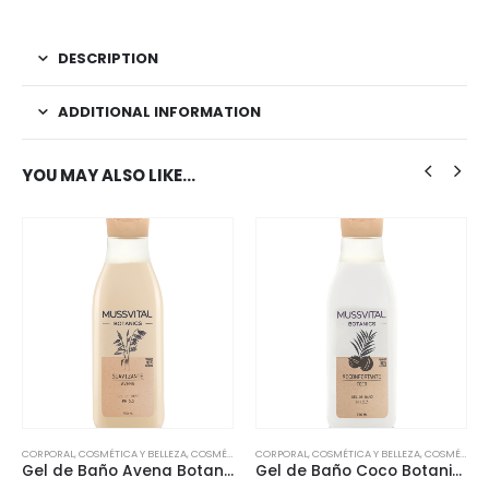
DESCRIPTION
ADDITIONAL INFORMATION
YOU MAY ALSO LIKE…
CORPORAL
,
HERBOLARIO
,
COSMÉTICA Y BELLEZA
,
ACEITES ESENCIALES
,
COSMÉTICA NATURAL
CORPORAL
,
HERBOLARIO
,
COSMÉTICA Y BELLEZA
,
ACEITES ESENCIALES
,
COSMÉTICA NATURAL
Gel de Baño Avena Botanics 750ml
Gel de Baño Coco Botanics 750ml