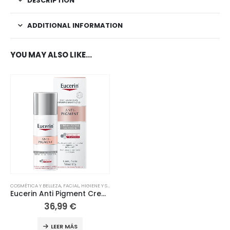
DESCRIPTION
ADDITIONAL INFORMATION
YOU MAY ALSO LIKE…
COSMÉTICA Y BELLEZA
,
FACIAL
,
HIGIENE Y SALUD
,
FACIAL
Eucerin Anti Pigment Crema Noche 50ml
36,99
€
LEER MÁS