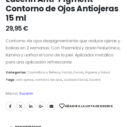
Contorno de Ojos Antiojeras
15 ml
29,95
€
Contorno de ojos despigmentante que reduce ojeras y
bolsas en 2 semanas.
Con Thiamidol y ácido hialurónico,
ilumina y unifica el tono de la piel.
Aplicador metálico
para una aplicación refrescante.
Categorías:
Cosmética y Belleza
,
Facial
,
Facial
,
Higiene y Salud
Tags:
anti ojeras
,
contorno de ojos
,
cuidado facial
,
Eucerin
Marca:
Eucerin
AÑADIR A LA LISTA DE DESEOS