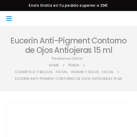
Envío Gratis en tu pedido superior a 29€
Eucerin Anti-Pigment Contorno
de Ojos Antiojeras 15 ml
Parafarma Online
HOME
TIENDA
COSMÉTICA Y BELLEZA
,
FACIAL
,
HIGIENE Y SALUD
,
FACIAL
EUCERIN ANTI-PIGMENT CONTORNO DE OJOS ANTIOJERAS 15 ML