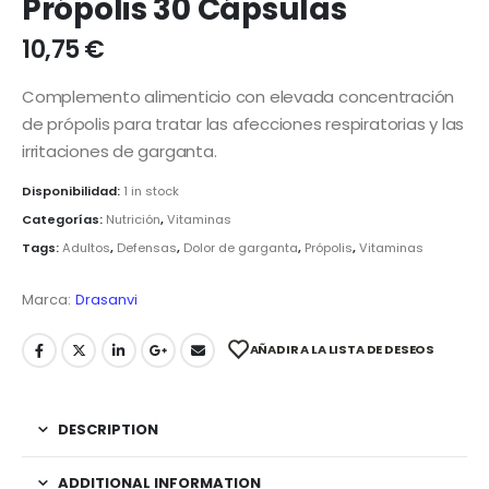
Própolis 30 Cápsulas
10,75
€
Complemento alimenticio con elevada concentración
de própolis para tratar las afecciones respiratorias y las
irritaciones de garganta.
Disponibilidad:
1 in stock
Categorías:
Nutrición
,
Vitaminas
Tags:
Adultos
,
Defensas
,
Dolor de garganta
,
Própolis
,
Vitaminas
Marca:
Drasanvi
AÑADIR A LA LISTA DE DESEOS
DESCRIPTION
ADDITIONAL INFORMATION