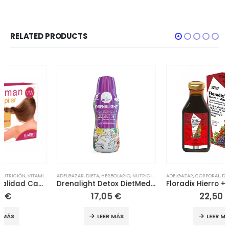
RELATED PRODUCTS
ADELGAZAR
,
DIETA
,
HERBOLARIO
,
NUTRICIÓN
,
TRASTORNOS DIGESTIVOS
ADELGAZAR
,
CORPORAL
,
DEFENSAS
,
DIETA
,
FATI
Drenalight Detox DietMed 600 ml
Floradix Hierro + Vitaminas 250ml
17,05
€
22,50
€
LEER MÁS
LEER MÁS