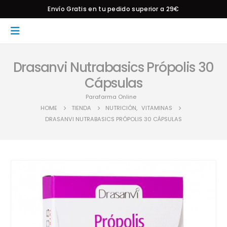
Envío Gratis en tu pedido superior a 29€
Drasanvi Nutrabasics Própolis 30
Cápsulas
Parafarma Online
HOME
TIENDA
NUTRICIÓN
,
VITAMINAS
DRASANVI NUTRABASICS PRÓPOLIS 30 CÁPSULAS