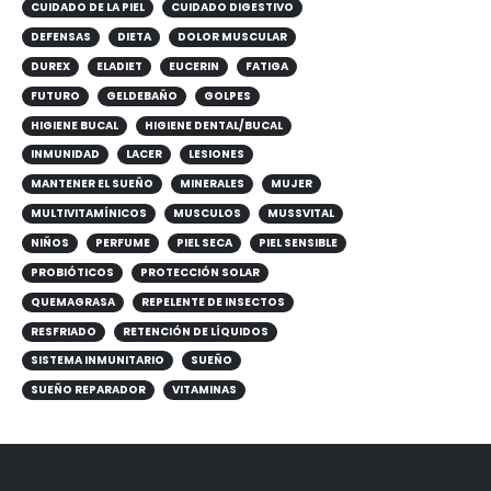
CUIDADO DE LA PIEL
CUIDADO DIGESTIVO
DEFENSAS
DIETA
DOLOR MUSCULAR
DUREX
ELADIET
EUCERIN
FATIGA
FUTURO
GELDEBAÑO
GOLPES
HIGIENE BUCAL
HIGIENE DENTAL/BUCAL
INMUNIDAD
LACER
LESIONES
MANTENER EL SUEÑO
MINERALES
MUJER
MULTIVITAMÍNICOS
MUSCULOS
MUSSVITAL
NIÑOS
PERFUME
PIEL SECA
PIEL SENSIBLE
PROBIÓTICOS
PROTECCIÓN SOLAR
QUEMAGRASA
REPELENTE DE INSECTOS
RESFRIADO
RETENCIÓN DE LÍQUIDOS
SISTEMA INMUNITARIO
SUEÑO
SUEÑO REPARADOR
VITAMINAS