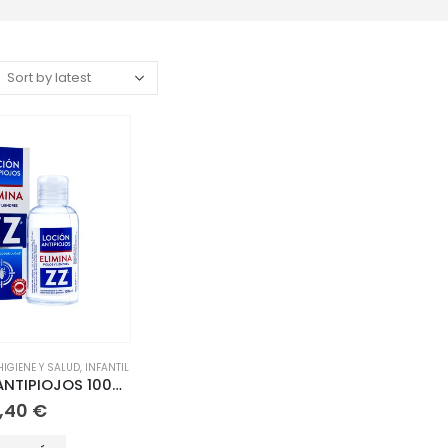
HIGIENE Y SALUD
,
INFANTIL
ZZ LOCION ANTIPIOJOS 100 ML
,40
€