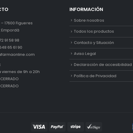
CTO
INFORMACIÓN
Sobre nosotros
 – 17600 Figueres
lt Empordà
Todos los productos
2 91 58 98
Contacto y Situación
648 65 61 90
Aviso Legal
afarmaonline.com
:
Declaración de accesibilidad
a viernes de 9h a 20h
Política de Privacidad
 CERRADO
 CERRADO