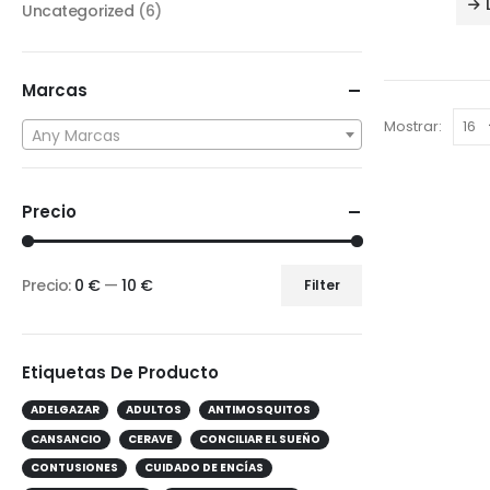
Uncategorized
(6)
Marcas
Mostrar:
Any Marcas
Precio
Precio:
0 €
—
10 €
Filter
Etiquetas De Producto
ADELGAZAR
ADULTOS
ANTIMOSQUITOS
CANSANCIO
CERAVE
CONCILIAR EL SUEÑO
CONTUSIONES
CUIDADO DE ENCÍAS