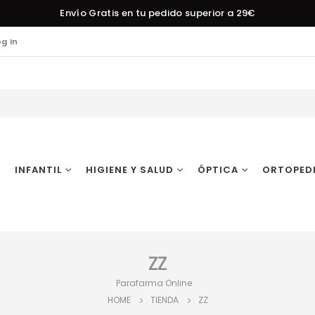
Envío Gratis en tu pedido superior a 29€
og In
INFANTIL
HIGIENE Y SALUD
ÓPTICA
ORTOPED
ZZ
Parafarma Online
HOME
TIENDA
ZZ