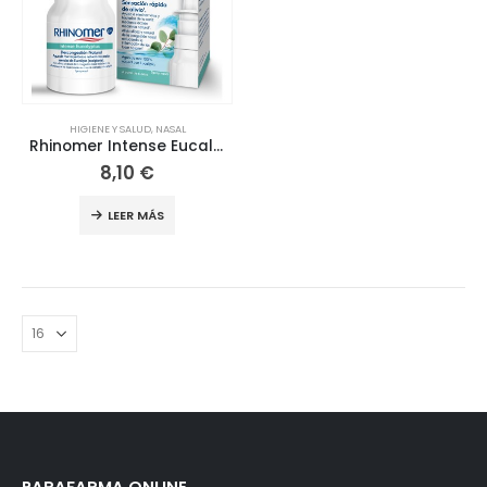
HIGIENE Y SALUD
,
NASAL
Rhinomer Intense Eucalyptus 20ml
8,10
€
LEER MÁS
PARAFARMA ONLINE