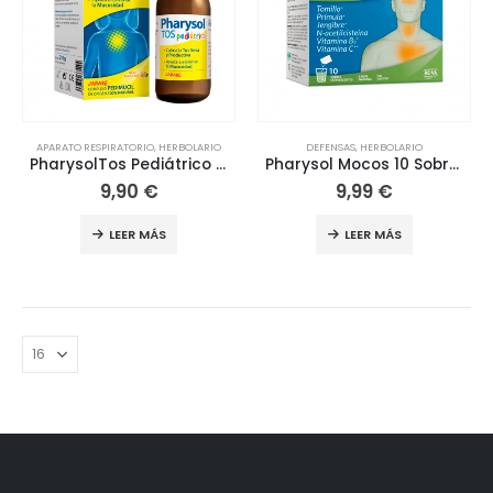
APARATO RESPIRATORIO
,
HERBOLARIO
DEFENSAS
,
HERBOLARIO
PharysolTos Pediátrico Naranja 175ml
Pharysol Mocos 10 Sobres Efervescentes
9,90
€
9,99
€
LEER MÁS
LEER MÁS