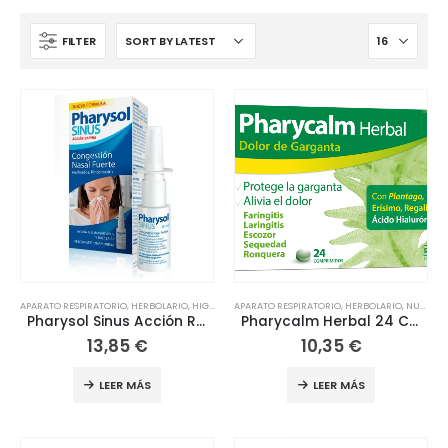
FILTER
APARATO RESPIRATORIO
,
HERBOLARIO
,
HIGIENE Y SALUD
APARATO RESPIRATORIO
,
NASAL
,
HERBOLARIO
,
NUTRICIÓN
Pharysol Sinus Acción Rápida 15 ml
Pharycalm Herbal 24 Comprimidos Para Chupar
13,85
€
10,35
€
LEER MÁS
LEER MÁS