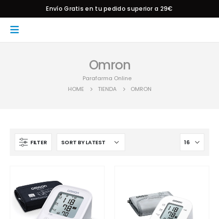
Envío Gratis en tu pedido superior a 29€
Omron
Parafarma Online
HOME
TIENDA
OMRON
FILTER