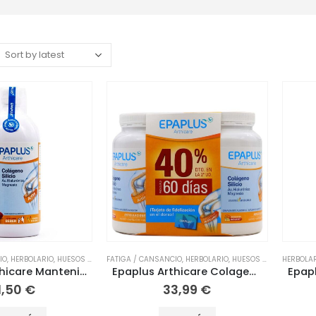
IO
,
HERBOLARIO
,
HUESOS / ARTICULACIONES
FATIGA / CANSANCIO
,
MUSCULARES
,
HERBOLARIO
,
NUTRICIÓN
,
HUESOS / ARTICULACIONES
,
NUTRICIÓN DEPOR
HERBOLA
Epaplus Arthicare Mantenimiento Sabor Frambuesa 1000ml
Epaplus Arthicare Colageno Pack Duplo 60 Días
1,50
€
33,99
€