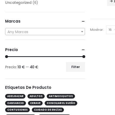
Uncategorized
(6)
Marcas
Mostrar:
Any Marcas
Precio
Precio:
10 €
—
40 €
Filter
Etiquetas De Producto
ADELGAZAR
ADULTOS
ANTIMOSQUITOS
CANSANCIO
CERAVE
CONCILIAR EL SUEÑO
CONTUSIONES
CUIDADO DE ENCÍAS