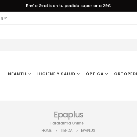
Envío Gratis en tu pedido superior a 29€
og In
INFANTIL
HIGIENE Y SALUD
ÓPTICA
ORTOPED
Epaplus
Parafarma Online
HOME
TIENDA
EPAPLUS