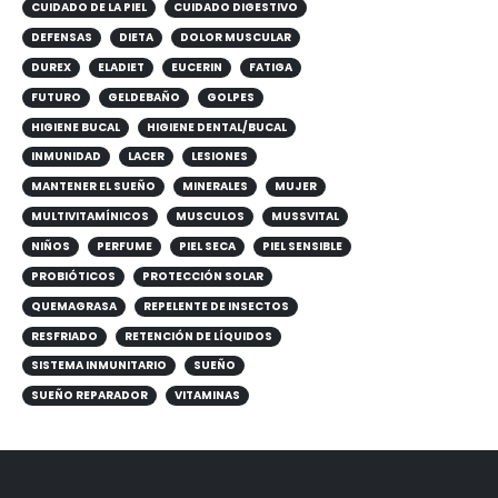
CUIDADO DE LA PIEL
CUIDADO DIGESTIVO
DEFENSAS
DIETA
DOLOR MUSCULAR
DUREX
ELADIET
EUCERIN
FATIGA
FUTURO
GELDEBAÑO
GOLPES
HIGIENE BUCAL
HIGIENE DENTAL/BUCAL
INMUNIDAD
LACER
LESIONES
MANTENER EL SUEÑO
MINERALES
MUJER
MULTIVITAMÍNICOS
MUSCULOS
MUSSVITAL
NIÑOS
PERFUME
PIEL SECA
PIEL SENSIBLE
PROBIÓTICOS
PROTECCIÓN SOLAR
QUEMAGRASA
REPELENTE DE INSECTOS
RESFRIADO
RETENCIÓN DE LÍQUIDOS
SISTEMA INMUNITARIO
SUEÑO
SUEÑO REPARADOR
VITAMINAS