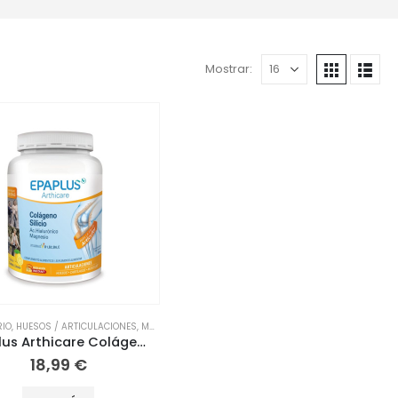
Mostrar:
TIVA
RIO
,
,
HUESOS / ARTICULACIONES
MUSCULARES
,
NUTRICIÓN
,
,
NUTRICIÓN DEPORTIVA
MUSCULARES
,
NUTRICIÓN
,
NUTRICIÓN DEPORTIVA
,
VITAMI
Epaplus Arthicare Colágeno
18,99
€