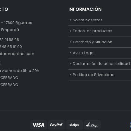
CTO
INFORMACIÓN
Sobre nosotros
 – 17600 Figueres
lt Empordà
Todos los productos
2 91 58 98
Contacto y Situación
648 65 61 90
Aviso Legal
afarmaonline.com
:
Declaración de accesibilidad
a viernes de 9h a 20h
Política de Privacidad
 CERRADO
 CERRADO