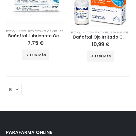
BOTIQUÍN
,
COLIRIOS
,
COSMÉTICA Y BELLEZA
,
HIGIENE Y SALUD
,
OCULAR
,
OJOS
,
ÓPTICA
BOTIQUÍN
,
COSMÉTICA Y BELLEZA
,
HIGIENE Y SALUD
Bañoftal Lubricante Ocular 20 Monodosis
Bañoftal Ojo Irritado Colirio 10 ml
7,75
€
10,99
€
LEER MÁS
LEER MÁS
PARAFARMA ONLINE