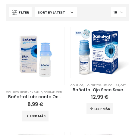
FILTER
COLIRIOS
,
HIGIENE Y SALUD
,
OCULAR
,
ÓPTICA
Bañoftal Ojo Seco Severo
COLIRIOS
,
HIGIENE Y SALUD
,
OCULAR
,
ÓPTICA
12,99
€
Bañoftal Lubricante Ocular Basic
8,99
€
LEER MÁS
LEER MÁS