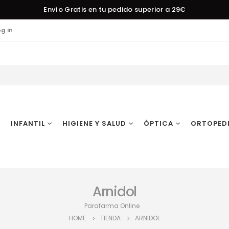
Envío Gratis en tu pedido superior a 29€
og In
INFANTIL
HIGIENE Y SALUD
ÓPTICA
ORTOPED
Arnidol
Parafarma Online
HOME
TIENDA
ARNIDOL