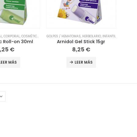
AL
,
CORPORAL
,
COSMÉTICA Y BELLEZA
GOLPES / HEMATOMAS
,
HIGIENE Y SALUD
,
,
HERBOLARIO
INFANTIL
,
INFANTIL
ic Roll-on 30ml
Arnidol Gel Stick 15gr
,25
€
8,25
€
LEER MÁS
LEER MÁS