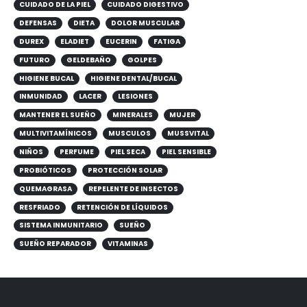
CUIDADO DE LA PIEL
CUIDADO DIGESTIVO
DEFENSAS
DIETA
DOLOR MUSCULAR
DUREX
ELADIET
EUCERIN
FATIGA
FUTURO
GELDEBAÑO
GOLPES
HIGIENE BUCAL
HIGIENE DENTAL/BUCAL
INMUNIDAD
LACER
LESIONES
MANTENER EL SUEÑO
MINERALES
MUJER
MULTIVITAMÍNICOS
MUSCULOS
MUSSVITAL
NIÑOS
PERFUME
PIEL SECA
PIEL SENSIBLE
PROBIÓTICOS
PROTECCIÓN SOLAR
QUEMAGRASA
REPELENTE DE INSECTOS
RESFRIADO
RETENCIÓN DE LÍQUIDOS
SISTEMA INMUNITARIO
SUEÑO
SUEÑO REPARADOR
VITAMINAS