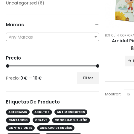
Uncategorized
(6)
Marcas
BOTIQUÍN
,
CORPOR
Any Marcas
Arnidol P
8
Precio
Precio:
0 €
—
10 €
Filter
Mostrar:
Etiquetas De Producto
ADELGAZAR
ADULTOS
ANTIMOSQUITOS
CANSANCIO
CERAVE
CONCILIAR EL SUEÑO
CONTUSIONES
CUIDADO DE ENCÍAS