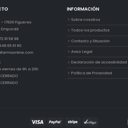
CTO
INFORMACIÓN
Sobre nosotros
 – 17600 Figueres
lt Empordà
Todos los productos
2 91 58 98
Contacto y Situación
648 65 61 90
Aviso Legal
afarmaonline.com
:
Declaración de accesibilidad
a viernes de 9h a 20h
Política de Privacidad
 CERRADO
 CERRADO