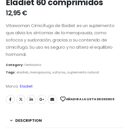
Eladiet 60 comprimidos
12,95
€
Vitawoman Cimicífuga de Eladiet es un suplemento
que alivia los síntomas de la menopausia, como
sofocos y sudoración, gracias a su contenido de
cimicífuga.
Su uso es seguro y no altera el equilibrio
hormonal.
Category:
Herbolario
Tags:
eladiet
,
menopausia
,
sofocos
,
suplemento natural
Marca:
Eladiet
AÑADIR A LA LISTA DE DESEOS
DESCRIPTION