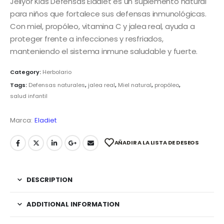
Jellyor Kids Defensas Eladiet es un suplemento natural
para niños que fortalece sus defensas inmunológicas.
Con miel, propóleo, vitamina C y jalea real, ayuda a
proteger frente a infecciones y resfriados,
manteniendo el sistema inmune saludable y fuerte.
Category:
Herbolario
Tags:
Defensas naturales
,
jalea real
,
Miel natural
,
propóleo
,
salud infantil
Marca:
Eladiet
AÑADIR A LA LISTA DE DESEOS
DESCRIPTION
ADDITIONAL INFORMATION