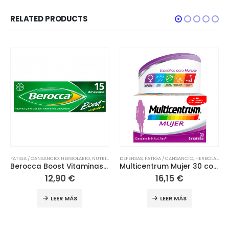
RELATED PRODUCTS
CIÓN
,
DEFENSAS
VITAMINAS
,
FATIGA / CANSANCIO
,
HERBOLARIO
,
NUTRICIÓN
DEFENSAS
,
,
HERBOLARIO
VITAMINAS
,
NUTRICIÓN
,
VITAMINAS
Berocca Boost Vitaminas Rendimiento 15 Comprimidos Efervescentes
Multicentrum Mujer 30 comprimidos
Arkovital Pura Energía Inmunoplus 30 comprimidos
16,15
€
12,50
€
LEER MÁS
LEER MÁS