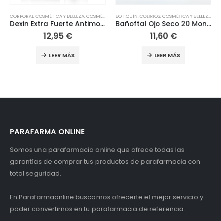
MÉTICA Y BELLEZA
BOTIQUÍN
,
HERBOLARIO
,
COLIRIOS
,
HERBOLARIO
,
COSMÉTICA Y BELLEZA
,
ACEITES ESENCIALES
,
HIGIENE
,
HIGIENE Y SALUD
,
,
BELLEZA
HIGIENE
,
,
CORPORAL
INFANTIL
HIGIENE Y SALUD
,
INFANTIL
,
HIGIENE
,
COSMÉTICA Y BELLEZA
,
,
INFANTIL
HIGIENE Y SALUD
,
OCULAR
,
,
BOTI
OJOS
Bañoftal Ojo Seco 20 Monodosis
Senobell
11,60
€
12,95
€
ANTIL
LEER MÁS
LEER MÁS
PARAFARMA ONLINE
Somos una parafarmacia online que ofrece todas las
garantías de comprar tus productos de parafarmacia con
total seguridad.
En Parafarmaonline buscamos ofrecerte el mejor servicio y
poder convertirnos en tu parafarmacia de referencia.