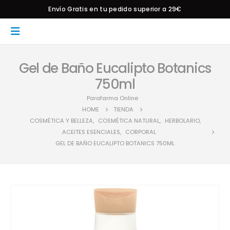
Envío Gratis en tu pedido superior a 29€
Gel de Baño Eucalipto Botanics
750ml
Parafarma Online
HOME
TIENDA
COSMÉTICA Y BELLEZA
,
COSMÉTICA NATURAL
,
HERBOLARIO
,
ACEITES ESENCIALES
,
CORPORAL
GEL DE BAÑO EUCALIPTO BOTANICS 750ML