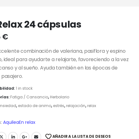
Relax 24 cápsulas
5
€
celente combinación de valeriana, pasiflora y espino
, ideal para ayudarte a relajarte, favoreciendo a la vez
canso y al sueño. Ayuda también en las épocas de
 pasajero.
bilidad:
1 in stock
rías:
Fatiga / Cansancio
,
Herbolario
nsiedad
,
estado de animo
,
estrés
,
relajación
,
relax
:
Aquilea
En relax
AÑADIR A LA LISTA DE DESEOS