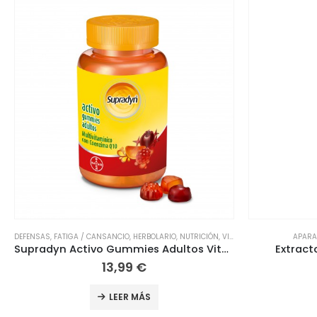
APARATO RESPIRATORIO
,
HERBOLARIO
DEFENSAS
,
FATIGA
Extracto Propóleo Eladiet 50ml
Multicentr
13,99
€
LEER MÁS