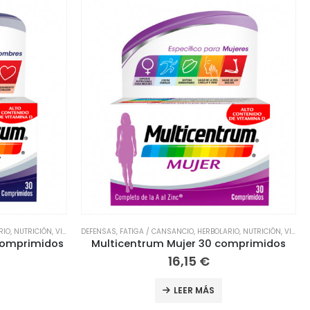
RIO
,
NUTRICIÓN
,
VITAMINAS
DEFENSAS
,
FATIGA / CANSANCIO
,
HERBOLARIO
,
NUTRICIÓN
,
VITAMINAS
omprimidos
Berocca Performance Vitaminas Rendimiento 30 Comprimidos
14,65
€
LEER MÁS