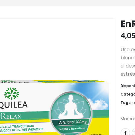
En
4,0
Una ex
blanco
al des
estrés
Disponi
Catego
Tags:
a
Marcas