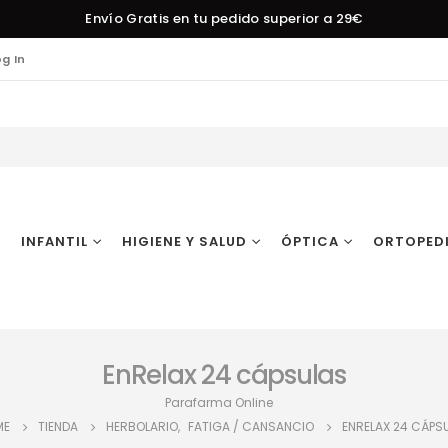
Envío Gratis en tu pedido superior a 29€
og In
INFANTIL
HIGIENE Y SALUD
ÓPTICA
ORTOPED
EnRelax 24 cápsulas
Parafarma Online
ME
TIENDA
HERBOLARIO
,
FATIGA / CANSANCIO
ENRELAX 24 CÁPS