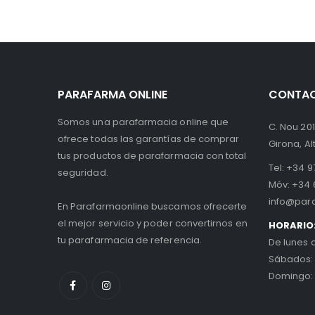
PARAFARMA ONLINE
CONTA
Somos una parafarmacia online que
C. Nou 201
ofrece todas las garantías de comprar
Girona, A
tus productos de parafarmacia con total
Tel:
+34 97
seguridad.
Móv:
+34 
info@par
En Parafarmaonline buscamos ofrecerte
el mejor servicio y poder convertirnos en
HORARIO
tu parafarmacia de referencia.
De lunes 
Sábados:
Domingo: