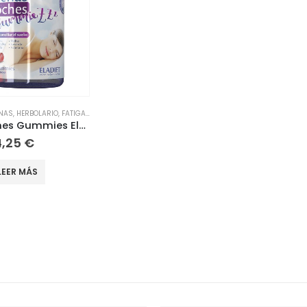
INAS
,
HERBOLARIO
,
FATIGA / CANSANCIO
,
INFANTIL
,
JARABES INFANTILES
Buenas Noches Gummies Eladiet 30 gummies
4,25
€
LEER MÁS