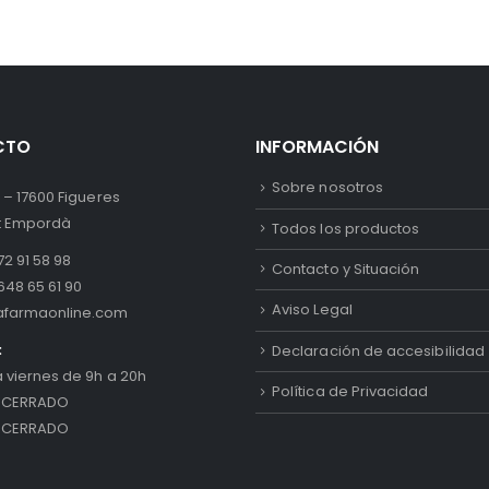
CTO
INFORMACIÓN
Sobre nosotros
 – 17600 Figueres
lt Empordà
Todos los productos
2 91 58 98
Contacto y Situación
648 65 61 90
Aviso Legal
afarmaonline.com
:
Declaración de accesibilidad
a viernes de 9h a 20h
Política de Privacidad
 CERRADO
 CERRADO