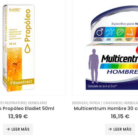
 / CANSANCIO
,
HERBOLARIO
,
NUTRICIÓN
,
VITAMINAS
DEFENSAS
,
FATIGA / CANSANCIO
,
HERBOLA
um Hombre 30 comprimidos
Multicentrum Mujer 30 c
16,15
€
16,15
€
LEER MÁS
LEER MÁS