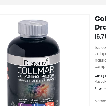
Co
Dr
15,
Los c
Colág
hialur
compr
Catego
Muscul
Tags:
a
Marca: