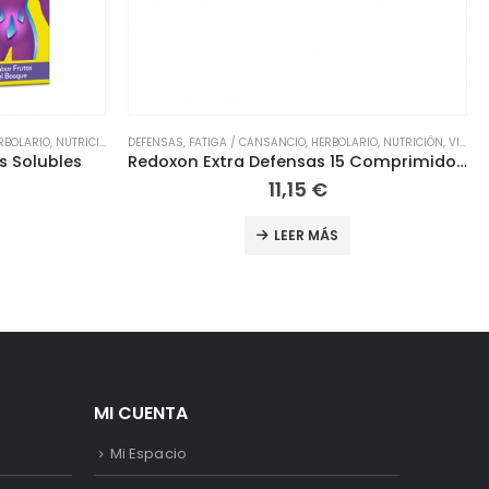
RIO
,
NUTRICIÓN
,
VITAMINAS
ADELGAZAR
,
APARATO URINARIO
,
DIETA
,
HERBOLARIO
,
NUTRICIÓN
Redoxon Extra Defensas 15 Comprimidos Efervescentes
Extracto de Cola Caballo Eladiet 50ml
10,25
€
LEER MÁS
MI CUENTA
Mi Espacio