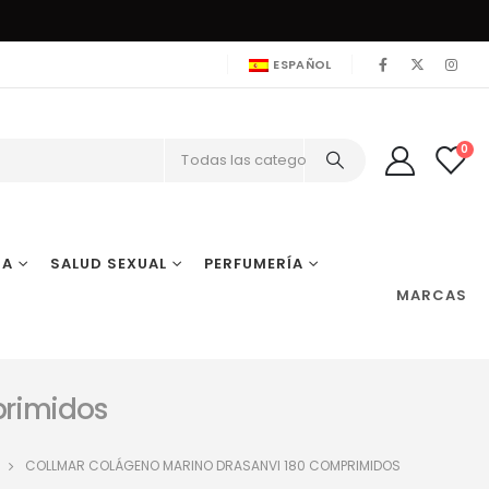
ESPAÑOL
0
Todas las categorías
IA
SALUD SEXUAL
PERFUMERÍA
MARCAS
primidos
COLLMAR COLÁGENO MARINO DRASANVI 180 COMPRIMIDOS