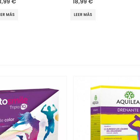
3,99
€
18,99
€
EER MÁS
LEER MÁS