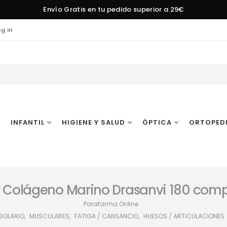
Envío Gratis en tu pedido superior a 29€
og In
INFANTIL
HIGIENE Y SALUD
ÓPTICA
ORTOPED
 Colágeno Marino Drasanvi 180 com
Parafarma Online
BOLARIO
,
MUSCULARES
,
FATIGA / CANSANCIO
,
HUESOS / ARTICULACIONES