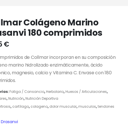
llmar Colágeno Marino
asanvi 180 comprimidos
75
€
omprimidos de Collmar incorporan en su composición
eno marino hidrolizado enzimáticamente, ácido
ónico, magnesio, calcio y Vitamina C. Envase con 180
imidos.
rías:
Fatiga / Cansancio
,
Herbolario
,
Huesos / Articulaciones
,
ares
,
Nutrición
,
Nutrición Deportiva
rtrosis
,
cartílago
,
colageno
,
dolor muscular
,
musculos
,
tendones
Drasanvi