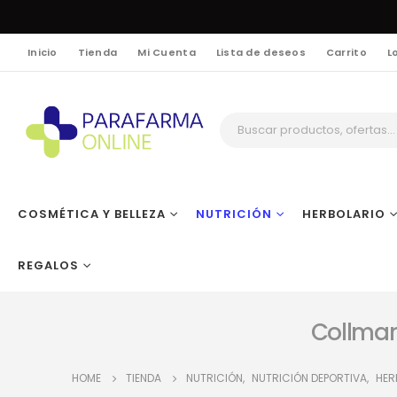
Inicio
Tienda
Mi Cuenta
Lista de deseos
Carrito
L
COSMÉTICA Y BELLEZA
NUTRICIÓN
HERBOLARIO
REGALOS
Collmar
HOME
TIENDA
NUTRICIÓN
,
NUTRICIÓN DEPORTIVA
,
HER