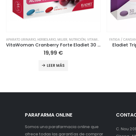
FATIGA / CANSANCIO
,
HERBOLARIO
,
NUTRICIÓN
,
VITAMINAS
ADELGAZAR
,
APARA
Eladiet Triptosmile 30 comprimidos
Aquilea D
15,50
€
LEER MÁS
PARAFARMA ONLINE
CONTA
Somos una parafarmacia online que
C. Nou 201
ofrece todas las garantías de comprar