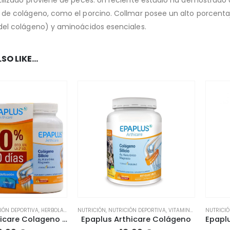
tilizado proviene de peces. Un reciente estudio ha demostrado
 de colágeno, como el porcino. Collmar posee un alto porcentaje
del colágeno) y aminoácidos esenciales.
SO LIKE…
IÓN DEPORTIVA
,
HERBOLARIO
,
FATIGA / CANSANCIO
NUTRICIÓN
,
NUTRICIÓN DEPORTIVA
,
HUESOS / ARTICULACIONES
,
VITAMINAS
,
HERBOLARI
,
MUSCULA
NUTRICI
Epaplus Arthicare Colageno Pack Duplo 60 Días
Epaplus Arthicare Colágeno