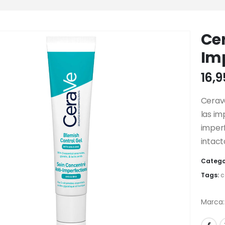
Ce
Im
16,
Cerav
las im
imperf
intact
Catego
Tags:
c
Marca: