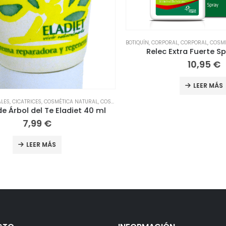
BOTIQUÍN
,
CORPORAL
,
CORPORAL
,
COSMÉTIC
Relec Extra Fuerte Spr
10,95
€
LEER MÁS
S
,
CICATRICES
,
COSMÉTICA NATURAL
,
COSMÉTICA Y BELLEZA
,
HERBOLARIO
,
LESIONES
,
ORTOP
rbol del Te Eladiet 40 ml
7,99
€
LEER MÁS