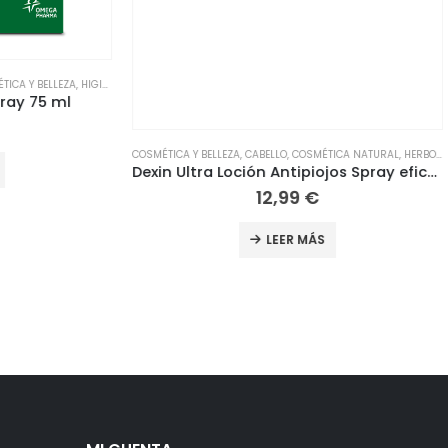
A Y BELLEZA
,
HIGIENE Y SALUD
ay 75 ml
COSMÉTICA Y BELLEZA
,
CABELLO
,
COSMÉTICA NATURAL
,
HERBOLARIO
Dexin Ultra Loción Antipiojos Spray eficaz en 3 minutos Sin Pesticidas Sin Insecticidas 100+20 ML
12,99
€
EDIA
LEER MÁS