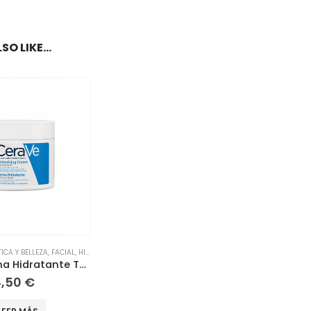
SO LIKE…
ICA Y BELLEZA
,
FACIAL
,
HIGIENE Y SALUD
,
FACIAL
Cerave Crema Hidratante Tarro 340g
4,50
€