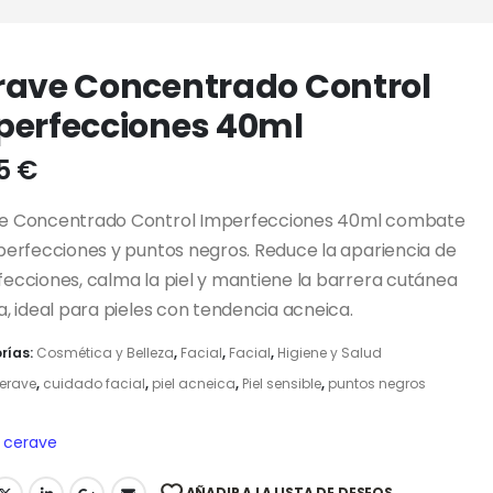
rave Concentrado Control
perfecciones 40ml
95
€
e Concentrado Control Imperfecciones 40ml combate
perfecciones y puntos negros. Reduce la apariencia de
ecciones, calma la piel y mantiene la barrera cutánea
a, ideal para pieles con tendencia acneica.
rías:
Cosmética y Belleza
,
Facial
,
Facial
,
Higiene y Salud
erave
,
cuidado facial
,
piel acneica
,
Piel sensible
,
puntos negros
cerave
AÑADIR A LA LISTA DE DESEOS