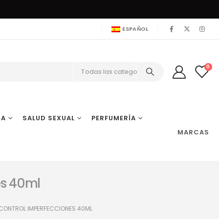
ESPAÑOL
0
Todas las categorías
IA
SALUD SEXUAL
PERFUMERÍA
MARCAS
es 40ml
ONTROL IMPERFECCIONES 40ML