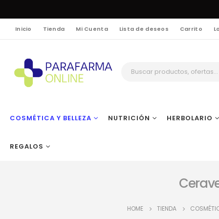
Inicio
Tienda
Mi Cuenta
Lista de deseos
Carrito
L
COSMÉTICA Y BELLEZA
NUTRICIÓN
HERBOLARIO
REGALOS
Cerave
HOME
TIENDA
COSMÉTIC