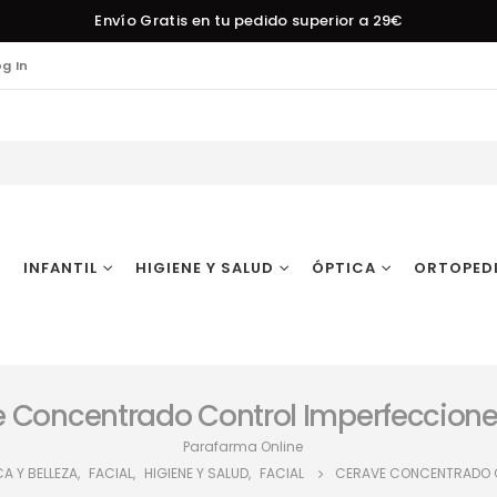
Envío Gratis en tu pedido superior a 29€
og In
INFANTIL
HIGIENE Y SALUD
ÓPTICA
ORTOPED
 Concentrado Control Imperfeccion
Parafarma Online
A Y BELLEZA
,
FACIAL
,
HIGIENE Y SALUD
,
FACIAL
CERAVE CONCENTRADO C