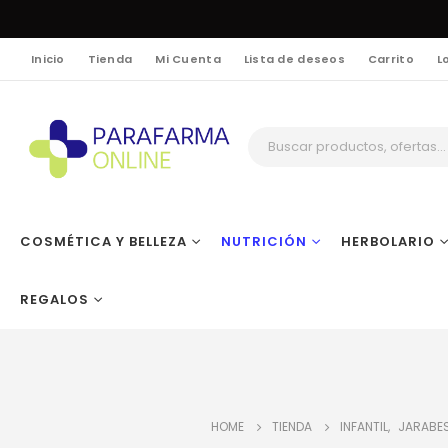
Inicio
Tienda
Mi Cuenta
Lista de deseos
Carrito
L
COSMÉTICA Y BELLEZA
NUTRICIÓN
HERBOLARIO
REGALOS
HOME
TIENDA
INFANTIL
,
JARABES