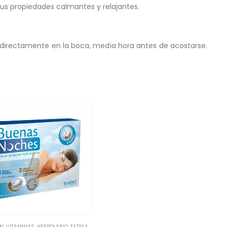
us propiedades calmantes y relajantes.
 o directamente en la boca, media hora antes de acostarse.
ÓN
,
JARABES INFANTILES
,
VITAMINAS
,
HERBOLARIO
,
FATIGA / CANSANCIO