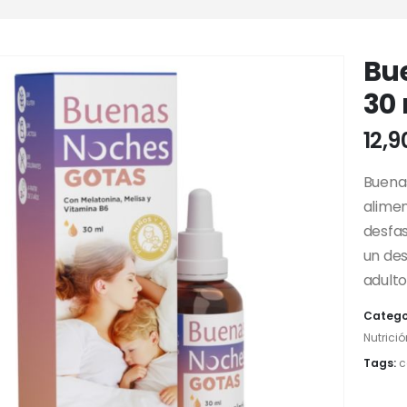
Bu
30
12,
Buena
alimen
desfas
un des
adulto
Catego
Nutrició
Tags:
c