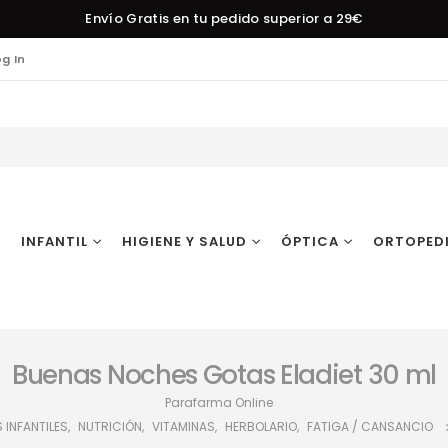
Envío Gratis en tu pedido superior a 29€
og In
INFANTIL
HIGIENE Y SALUD
ÓPTICA
ORTOPED
Buenas Noches Gotas Eladiet 30 ml
Parafarma Online
 INFANTILES
,
NUTRICIÓN
,
VITAMINAS
,
HERBOLARIO
,
FATIGA / CANSANCIO