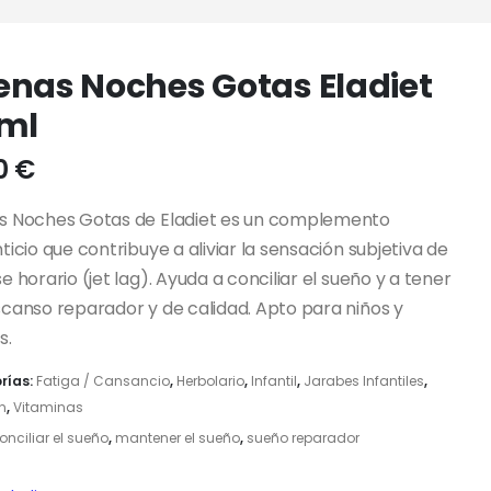
enas Noches Gotas Eladiet
 ml
90
€
s Noches Gotas de Eladiet es un complemento
ticio que contribuye a aliviar la sensación subjetiva de
e horario (jet lag). Ayuda a conciliar el sueño y a tener
canso reparador y de calidad. Apto para niños y
s.
rías:
Fatiga / Cansancio
,
Herbolario
,
Infantil
,
Jarabes Infantiles
,
n
,
Vitaminas
onciliar el sueño
,
mantener el sueño
,
sueño reparador