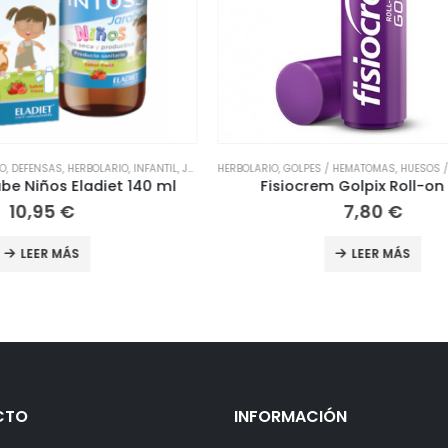
ES / HEMATOMAS
,
HUESOS / ARTICULACIONES
,
MUSCULARES
NUTRICIÓN
,
JALEA REAL
,
INFANTIL
,
ORTOPEDIA
,
VITAMINAS
,
LESION
,
HERBO
em Golpix Roll-on 15 ml
Eladiet Jelly Kids Dulces 
7,80
€
14,99
€
LEER MÁS
LEER MÁS