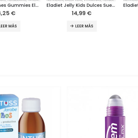
Buenas Noches Gummies Eladiet 30 gummies
Eladiet Jelly Kids Dulces Sueños 250ml
4,25
€
14,99
€
LEER MÁS
LEER MÁS