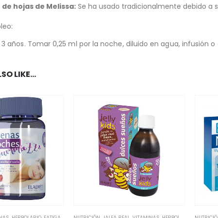
 de hojas de Melissa:
Se ha usado tradicionalmente debido a s
leo:
os 3 años. Tomar 0,25 ml por la noche, diluido en agua, infusión
SO LIKE…
INAS
,
HERBOLARIO
,
FATIGA / CANSANCIO
NUTRICIÓN
,
INFANTIL
,
JALEA REAL
,
JARABES INFANTILES
,
VITAMINAS
,
HERBOLARIO
,
INFANTIL
NUTRICI