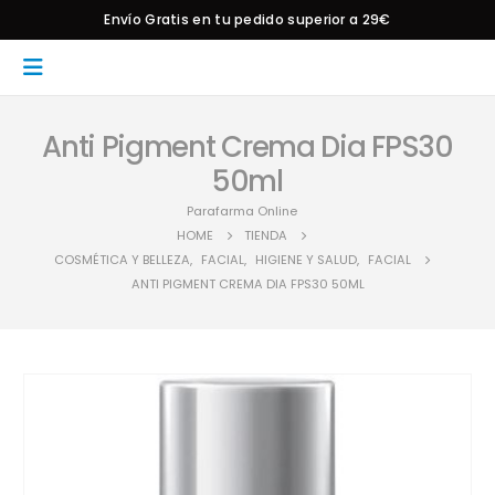
Envío Gratis en tu pedido superior a 29€
Anti Pigment Crema Dia FPS30
50ml
Parafarma Online
HOME
TIENDA
COSMÉTICA Y BELLEZA
,
FACIAL
,
HIGIENE Y SALUD
,
FACIAL
ANTI PIGMENT CREMA DIA FPS30 50ML