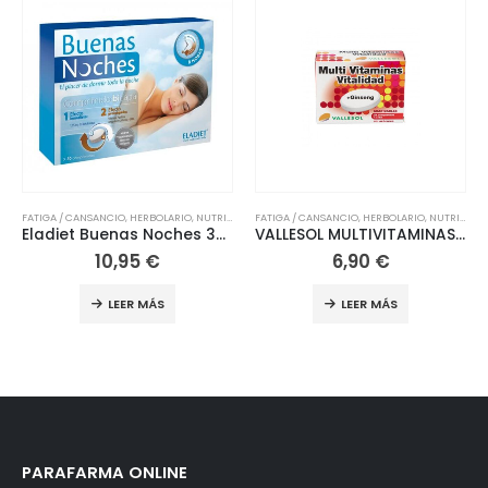
,
FATIGA / CANSANCIO
VITAMINAS
,
HERBOLARIO
,
NUTRICIÓN
,
DEFENSAS
VITAMINAS
,
FATIGA / CANSANCIO
,
HERBOLARIO
VALLESOL MULTIVITAMINAS GINSENG 24COMP.
Multicentrum Hombre 30 comprimidos
6,90
€
16,15
€
LEER MÁS
LEER MÁS
PARAFARMA ONLINE