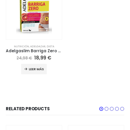
NUTRICIÓN
,
ADELGAZAR
,
DIETA
Adelgaslim Barriga Zero Dietmed 30 cápsulas
18,99
€
24,98
€
LEER MÁS
RELATED PRODUCTS