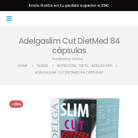
Envío Gratis en tu pedido superior a 29€
Adelgaslim Cut DietMed 84
cápsulas
Parafarma Online
HOME
TIENDA
NUTRICIÓN
,
DIETA
,
ADELGAZAR
ADELGASLIM CUT DIETMED 84 CÁPSULAS
-29%